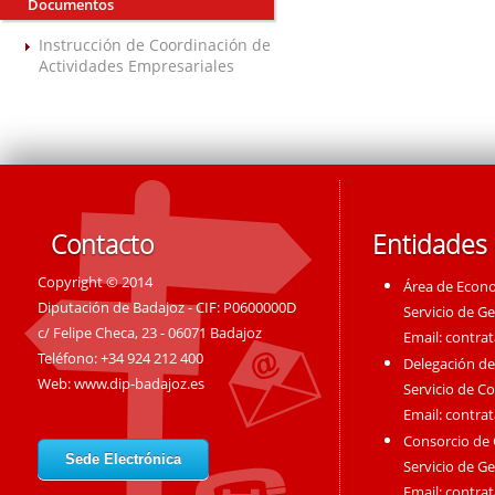
Documentos
Instrucción de Coordinación de
Actividades Empresariales
Contacto
Entidades
Copyright © 2014
Área de Econ
Diputación de Badajoz - CIF: P0600000D
Servicio de G
c/ Felipe Checa, 23 - 06071 Badajoz
Email:
contra
Teléfono: +34 924 212 400
Delegación de
Web:
www.dip-badajoz.es
Servicio de C
Email:
contra
Consorcio de
Sede Electrónica
Servicio de G
Email:
contra