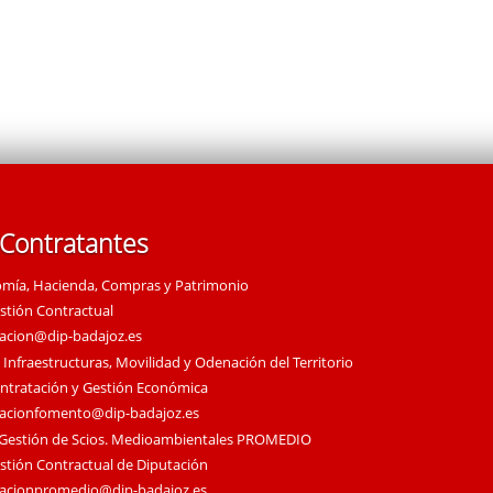
 Contratantes
omía, Hacienda, Compras y Patrimonio
estión Contractual
tacion@dip-badajoz.es
 Infraestructuras, Movilidad y Odenación del Territorio
ontratación y Gestión Económica
tacionfomento@dip-badajoz.es
 Gestión de Scios. Medioambientales PROMEDIO
estión Contractual de Diputación
tacionpromedio@dip-badajoz.es