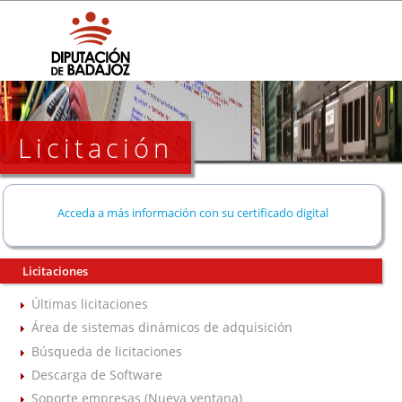
Licitación
Acceda a más información con su certificado digital
Licitaciones
Últimas licitaciones
Área de sistemas dinámicos de adquisición
Búsqueda de licitaciones
Descarga de Software
Soporte empresas (Nueva ventana)