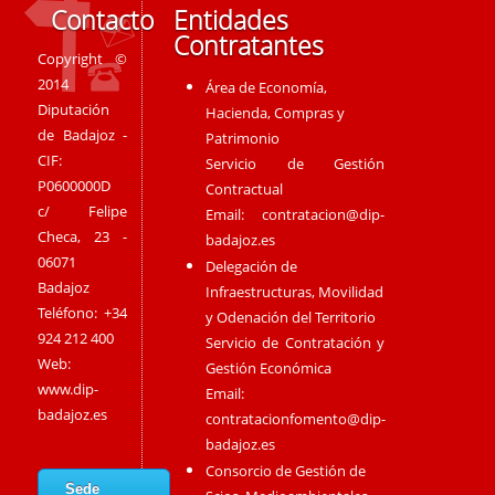
Contacto
Entidades
Contratantes
Copyright ©
2014
Área de Economía,
Diputación
Hacienda, Compras y
de Badajoz -
Patrimonio
CIF:
Servicio de Gestión
P0600000D
Contractual
c/ Felipe
Email:
contratacion@dip-
Checa, 23 -
badajoz.es
06071
Delegación de
Badajoz
Infraestructuras, Movilidad
Teléfono: +34
y Odenación del Territorio
924 212 400
Servicio de Contratación y
Web:
Gestión Económica
www.dip-
Email:
badajoz.es
contratacionfomento@dip-
badajoz.es
Consorcio de Gestión de
Sede