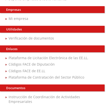
Empresas
Mi empresa
Utilidades
Verificación de documentos
Enlaces
Plataforma de Licitación Electrónica de las EE.LL.
Códigos FACE de Diputación
Códigos FACE de EE.LL
Plataforma de Contratación del Sector Público
Documentos
Instrucción de Coordinación de Actividades
Empresariales