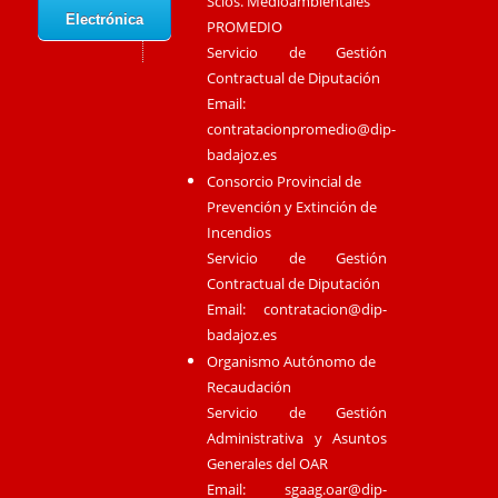
Scios. Medioambientales
Electrónica
PROMEDIO
Servicio de Gestión
Contractual de Diputación
Email:
contratacionpromedio@dip-
badajoz.es
Consorcio Provincial de
Prevención y Extinción de
Incendios
Servicio de Gestión
Contractual de Diputación
Email:
contratacion@dip-
badajoz.es
Organismo Autónomo de
Recaudación
Servicio de Gestión
Administrativa y Asuntos
Generales del OAR
Email:
sgaag.oar@dip-