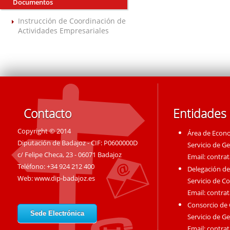
Documentos
Instrucción de Coordinación de
Actividades Empresariales
Contacto
Entidades
Copyright © 2014
Área de Econ
Diputación de Badajoz - CIF: P0600000D
Servicio de G
c/ Felipe Checa, 23 - 06071 Badajoz
Email:
contra
Teléfono: +34 924 212 400
Delegación de
Web:
www.dip-badajoz.es
Servicio de C
Email:
contra
Consorcio de
Sede Electrónica
Servicio de G
Email:
contra