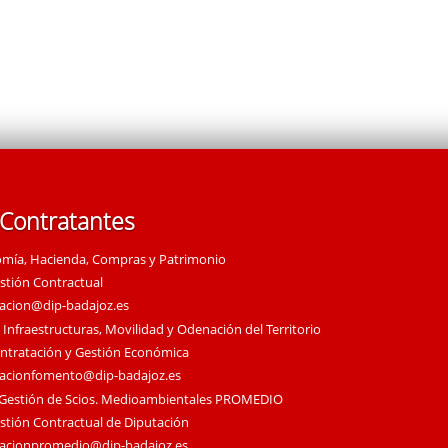
 Contratantes
omía, Hacienda, Compras y Patrimonio
estión Contractual
tacion@dip-badajoz.es
 Infraestructuras, Movilidad y Odenación del Territorio
ontratación y Gestión Económica
tacionfomento@dip-badajoz.es
 Gestión de Scios. Medioambientales PROMEDIO
estión Contractual de Diputación
tacionpromedio@dip-badajoz.es