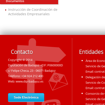
Documentos
Instrucción de Coordinación de
Actividades Empresariales
Contacto
Entidades
Copyright © 2014
Área de Econ
Diputación de Badajoz - CIF: P0600000D
Servicio de G
c/ Felipe Checa, 23 - 06071 Badajoz
Email:
contra
Teléfono: +34 924 212 400
Delegación de
Web:
www.dip-badajoz.es
Servicio de C
Email:
contra
Consorcio de
Sede Electrónica
Servicio de G
Email:
contra