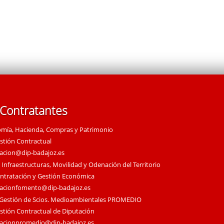
 Contratantes
omía, Hacienda, Compras y Patrimonio
estión Contractual
tacion@dip-badajoz.es
 Infraestructuras, Movilidad y Odenación del Territorio
ontratación y Gestión Económica
tacionfomento@dip-badajoz.es
 Gestión de Scios. Medioambientales PROMEDIO
estión Contractual de Diputación
tacionpromedio@dip-badajoz.es