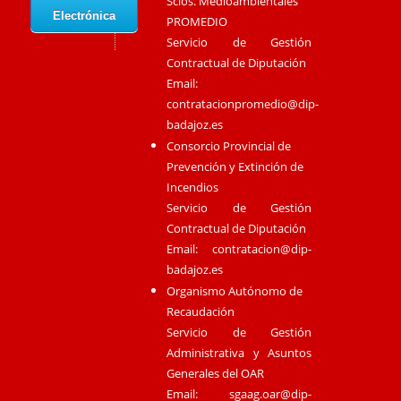
Scios. Medioambientales
Electrónica
PROMEDIO
Servicio de Gestión
Contractual de Diputación
Email:
contratacionpromedio@dip-
badajoz.es
Consorcio Provincial de
Prevención y Extinción de
Incendios
Servicio de Gestión
Contractual de Diputación
Email:
contratacion@dip-
badajoz.es
Organismo Autónomo de
Recaudación
Servicio de Gestión
Administrativa y Asuntos
Generales del OAR
Email:
sgaag.oar@dip-