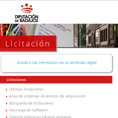
Licitación
Acceda a más información con su certificado digital
Licitaciones
Últimas licitaciones
Área de sistemas dinámicos de adquisición
Búsqueda de licitaciones
Descarga de Software
Soporte empresas (Nueva ventana)