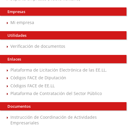
Empresas
Mi empresa
Utilidades
Verificación de documentos
Enlaces
Plataforma de Licitación Electrónica de las EE.LL.
Códigos FACE de Diputación
Códigos FACE de EE.LL
Plataforma de Contratación del Sector Público
Documentos
Instrucción de Coordinación de Actividades
Empresariales