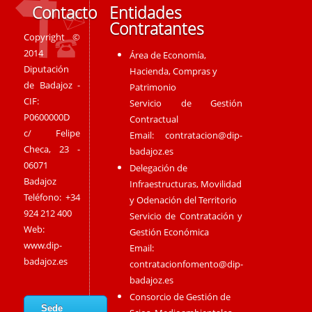
Contacto
Entidades
Contratantes
Copyright ©
2014
Área de Economía,
Diputación
Hacienda, Compras y
de Badajoz -
Patrimonio
CIF:
Servicio de Gestión
P0600000D
Contractual
c/ Felipe
Email:
contratacion@dip-
Checa, 23 -
badajoz.es
06071
Delegación de
Badajoz
Infraestructuras, Movilidad
Teléfono: +34
y Odenación del Territorio
924 212 400
Servicio de Contratación y
Web:
Gestión Económica
www.dip-
Email:
badajoz.es
contratacionfomento@dip-
badajoz.es
Consorcio de Gestión de
Sede