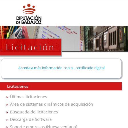
Licitación
Acceda a más información con su certificado digital
Licitaciones
Últimas licitaciones
Área de sistemas dinámicos de adquisición
Búsqueda de licitaciones
Descarga de Software
Soporte empresas (Nueva ventana)