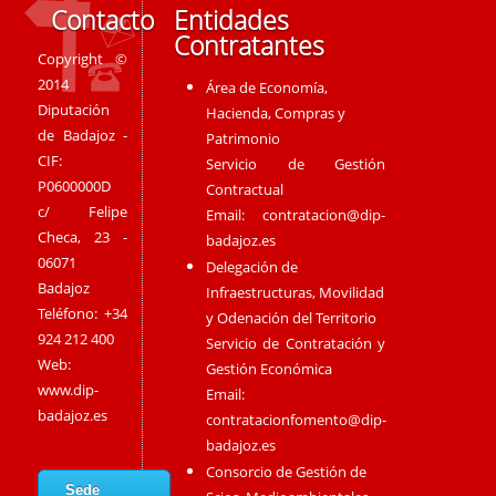
Contacto
Entidades
Contratantes
Copyright ©
2014
Área de Economía,
Diputación
Hacienda, Compras y
de Badajoz -
Patrimonio
CIF:
Servicio de Gestión
P0600000D
Contractual
c/ Felipe
Email:
contratacion@dip-
Checa, 23 -
badajoz.es
06071
Delegación de
Badajoz
Infraestructuras, Movilidad
Teléfono: +34
y Odenación del Territorio
924 212 400
Servicio de Contratación y
Web:
Gestión Económica
www.dip-
Email:
badajoz.es
contratacionfomento@dip-
badajoz.es
Consorcio de Gestión de
Sede