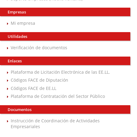
Empresas
Mi empresa
Utilidades
Verificación de documentos
Enlaces
Plataforma de Licitación Electrónica de las EE.LL.
Códigos FACE de Diputación
Códigos FACE de EE.LL
Plataforma de Contratación del Sector Público
Documentos
Instrucción de Coordinación de Actividades
Empresariales