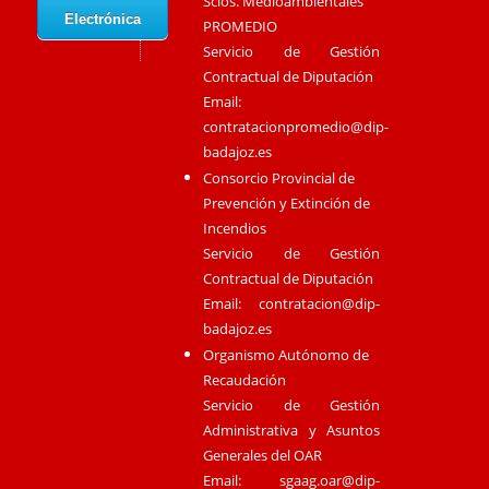
Scios. Medioambientales
Electrónica
PROMEDIO
Servicio de Gestión
Contractual de Diputación
Email:
contratacionpromedio@dip-
badajoz.es
Consorcio Provincial de
Prevención y Extinción de
Incendios
Servicio de Gestión
Contractual de Diputación
Email:
contratacion@dip-
badajoz.es
Organismo Autónomo de
Recaudación
Servicio de Gestión
Administrativa y Asuntos
Generales del OAR
Email:
sgaag.oar@dip-