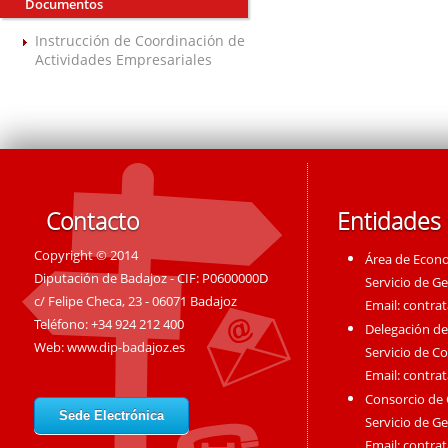
Documentos
Instrucción de Coordinación de
Actividades Empresariales
Contacto
Entidades
Copyright © 2014
Área de Econ
Diputación de Badajoz - CIF: P0600000D
Servicio de G
c/ Felipe Checa, 23 - 06071 Badajoz
Email:
contra
Teléfono: +34 924 212 400
Delegación de
Web:
www.dip-badajoz.es
Servicio de C
Email:
contra
Consorcio de
Sede Electrónica
Servicio de G
Email:
contra