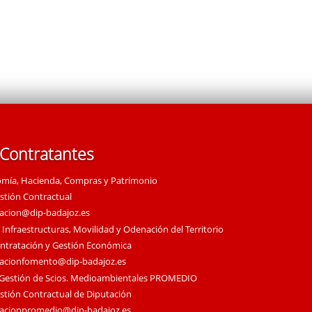
 Contratantes
omía, Hacienda, Compras y Patrimonio
estión Contractual
tacion@dip-badajoz.es
 Infraestructuras, Movilidad y Odenación del Territorio
ontratación y Gestión Económica
tacionfomento@dip-badajoz.es
 Gestión de Scios. Medioambientales PROMEDIO
estión Contractual de Diputación
tacionpromedio@dip-badajoz.es