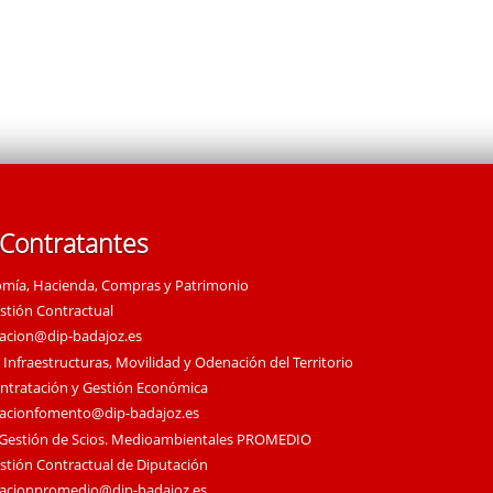
 Contratantes
omía, Hacienda, Compras y Patrimonio
estión Contractual
tacion@dip-badajoz.es
 Infraestructuras, Movilidad y Odenación del Territorio
ontratación y Gestión Económica
tacionfomento@dip-badajoz.es
 Gestión de Scios. Medioambientales PROMEDIO
estión Contractual de Diputación
tacionpromedio@dip-badajoz.es