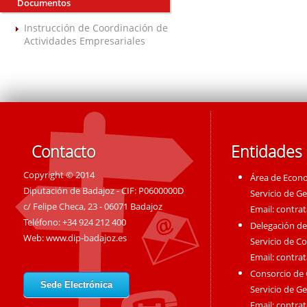
Documentos
Instrucción de Coordinación de
Actividades Empresariales
Contacto
Entidades
Copyright © 2014
Área de Econ
Diputación de Badajoz - CIF: P0600000D
Servicio de G
c/ Felipe Checa, 23 - 06071 Badajoz
Email:
contra
Teléfono: +34 924 212 400
Delegación de
Web:
www.dip-badajoz.es
Servicio de C
Email:
contra
Consorcio de
Sede Electrónica
Servicio de G
Email:
contra