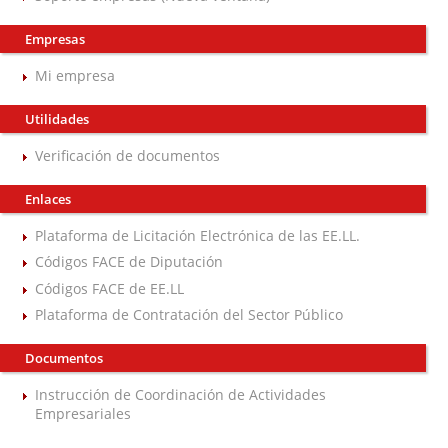
Empresas
Mi empresa
Utilidades
Verificación de documentos
Enlaces
Plataforma de Licitación Electrónica de las EE.LL.
Códigos FACE de Diputación
Códigos FACE de EE.LL
Plataforma de Contratación del Sector Público
Documentos
Instrucción de Coordinación de Actividades
Empresariales