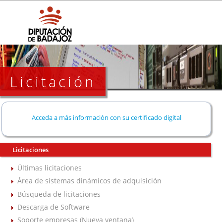
Licitación
Acceda a más información con su certificado digital
Licitaciones
Últimas licitaciones
Área de sistemas dinámicos de adquisición
Búsqueda de licitaciones
Descarga de Software
Soporte empresas (Nueva ventana)