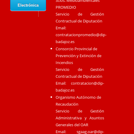
Scios. Medioambientales
Electrónica
PROMEDIO
Servicio de Gestión
Contractual de Diputación
Email:
contratacionpromedio@dip-
badajoz.es
Consorcio Provincial de
Prevención y Extinción de
Incendios
Servicio de Gestión
Contractual de Diputación
Email:
contratacion@dip-
badajoz.es
Organismo Autónomo de
Recaudación
Servicio de Gestión
Administrativa y Asuntos
Generales del OAR
Email:
sgaag.oar@dip-