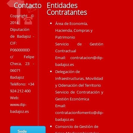
Contacto
Entidades
Contratantes
Copyright ©
2014
Área de Economía,
Diputación
Hacienda, Compras y
de Badajoz -
Patrimonio
CIF:
Servicio de Gestión
P0600000D
Contractual
c/ Felipe
Email:
contratacion@dip-
Checa, 23 -
badajoz.es
06071
Delegación de
Badajoz
Infraestructuras, Movilidad
Teléfono: +34
y Odenación del Territorio
924 212 400
Servicio de Contratación y
Web:
Gestión Económica
www.dip-
Email:
badajoz.es
contratacionfomento@dip-
badajoz.es
Consorcio de Gestión de
Sede