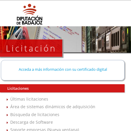
Licitación
Acceda a más información con su certificado digital
Licitaciones
Últimas licitaciones
Área de sistemas dinámicos de adquisición
Búsqueda de licitaciones
Descarga de Software
Soporte empresas (Nueva ventana)