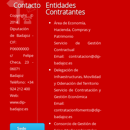
Contacto
Entidades
Contratantes
Copyright ©
2014
Área de Economía,
Diputación
Hacienda, Compras y
de Badajoz -
Patrimonio
CIF:
Servicio de Gestión
P0600000D
Contractual
c/ Felipe
Email:
contratacion@dip-
Checa, 23 -
badajoz.es
06071
Delegación de
Badajoz
Infraestructuras, Movilidad
Teléfono: +34
y Odenación del Territorio
924 212 400
Servicio de Contratación y
Web:
Gestión Económica
www.dip-
Email:
badajoz.es
contratacionfomento@dip-
badajoz.es
Consorcio de Gestión de
Sede