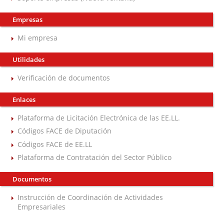
Empresas
Mi empresa
Utilidades
Verificación de documentos
Enlaces
Plataforma de Licitación Electrónica de las EE.LL.
Códigos FACE de Diputación
Códigos FACE de EE.LL
Plataforma de Contratación del Sector Público
Documentos
Instrucción de Coordinación de Actividades
Empresariales