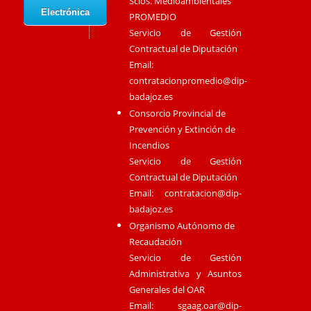
Scios. Medioambientales
Electrónica
PROMEDIO
Servicio de Gestión
Contractual de Diputación
Email:
contratacionpromedio@dip-
badajoz.es
Consorcio Provincial de
Prevención y Extinción de
Incendios
Servicio de Gestión
Contractual de Diputación
Email:
contratacion@dip-
badajoz.es
Organismo Autónomo de
Recaudación
Servicio de Gestión
Administrativa y Asuntos
Generales del OAR
Email:
sgaag.oar@dip-