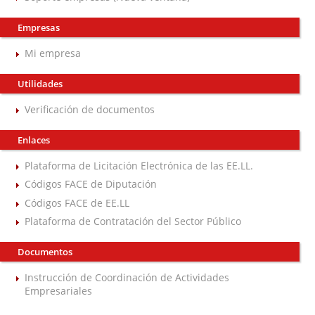
Empresas
Mi empresa
Utilidades
Verificación de documentos
Enlaces
Plataforma de Licitación Electrónica de las EE.LL.
Códigos FACE de Diputación
Códigos FACE de EE.LL
Plataforma de Contratación del Sector Público
Documentos
Instrucción de Coordinación de Actividades
Empresariales