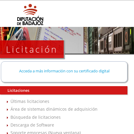
Licitación
Acceda a más información con su certificado digital
Licitaciones
Últimas licitaciones
Área de sistemas dinámicos de adquisición
Búsqueda de licitaciones
Descarga de Software
Soporte empresas (Nueva ventana)