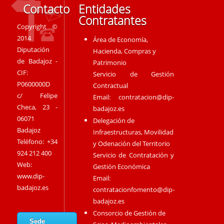
Contacto
Entidades
Contratantes
Copyright ©
2014
Área de Economía,
Diputación
Hacienda, Compras y
de Badajoz -
Patrimonio
CIF:
Servicio de Gestión
P0600000D
Contractual
c/ Felipe
Email:
contratacion@dip-
Checa, 23 -
badajoz.es
06071
Delegación de
Badajoz
Infraestructuras, Movilidad
Teléfono: +34
y Odenación del Territorio
924 212 400
Servicio de Contratación y
Web:
Gestión Económica
www.dip-
Email:
badajoz.es
contratacionfomento@dip-
badajoz.es
Consorcio de Gestión de
Sede