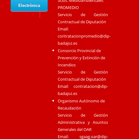
Scios. Medioambientales
Electrónica
PROMEDIO
Servicio de Gestión
Contractual de Diputación
Email:
contratacionpromedio@dip-
badajoz.es
Consorcio Provincial de
Prevención y Extinción de
Incendios
Servicio de Gestión
Contractual de Diputación
Email:
contratacion@dip-
badajoz.es
Organismo Autónomo de
Recaudación
Servicio de Gestión
Administrativa y Asuntos
Generales del OAR
Email:
sgaag.oar@dip-