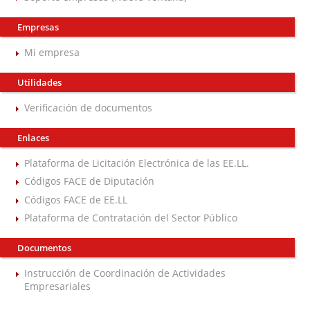
Empresas
Mi empresa
Utilidades
Verificación de documentos
Enlaces
Plataforma de Licitación Electrónica de las EE.LL.
Códigos FACE de Diputación
Códigos FACE de EE.LL
Plataforma de Contratación del Sector Público
Documentos
Instrucción de Coordinación de Actividades
Empresariales