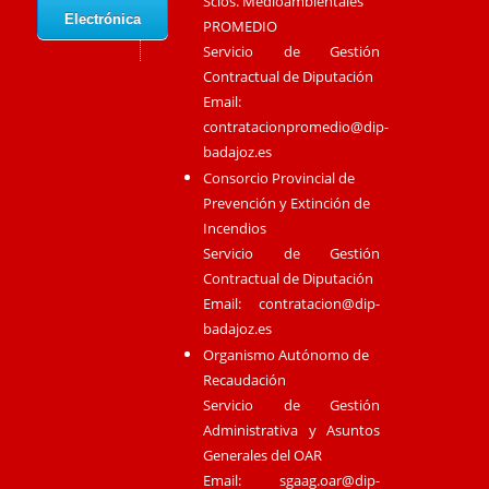
Scios. Medioambientales
Electrónica
PROMEDIO
Servicio de Gestión
Contractual de Diputación
Email:
contratacionpromedio@dip-
badajoz.es
Consorcio Provincial de
Prevención y Extinción de
Incendios
Servicio de Gestión
Contractual de Diputación
Email:
contratacion@dip-
badajoz.es
Organismo Autónomo de
Recaudación
Servicio de Gestión
Administrativa y Asuntos
Generales del OAR
Email:
sgaag.oar@dip-