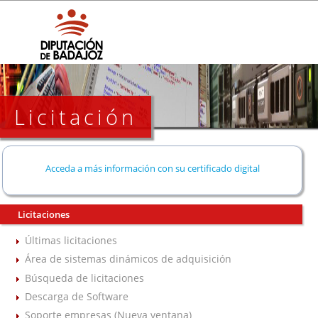
Licitación
Acceda a más información con su certificado digital
Licitaciones
Últimas licitaciones
Área de sistemas dinámicos de adquisición
Búsqueda de licitaciones
Descarga de Software
Soporte empresas (Nueva ventana)