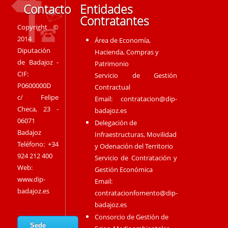
Contacto
Entidades
Contratantes
Copyright ©
2014
Área de Economía,
Diputación
Hacienda, Compras y
de Badajoz -
Patrimonio
CIF:
Servicio de Gestión
P0600000D
Contractual
c/ Felipe
Email:
contratacion@dip-
Checa, 23 -
badajoz.es
06071
Delegación de
Badajoz
Infraestructuras, Movilidad
Teléfono: +34
y Odenación del Territorio
924 212 400
Servicio de Contratación y
Web:
Gestión Económica
www.dip-
Email:
badajoz.es
contratacionfomento@dip-
badajoz.es
Consorcio de Gestión de
Sede