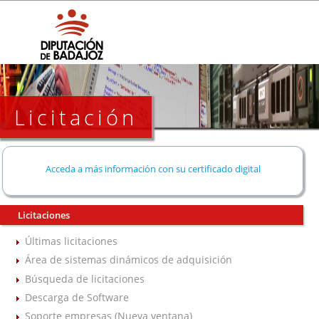
Licitación
Acceda a más información con su certificado digital
Licitaciones
Últimas licitaciones
Área de sistemas dinámicos de adquisición
Búsqueda de licitaciones
Descarga de Software
Soporte empresas (Nueva ventana)