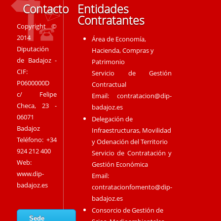
Contacto
Entidades
Contratantes
Copyright ©
2014
Área de Economía,
Diputación
Hacienda, Compras y
de Badajoz -
Patrimonio
CIF:
Servicio de Gestión
P0600000D
Contractual
c/ Felipe
Email:
contratacion@dip-
Checa, 23 -
badajoz.es
06071
Delegación de
Badajoz
Infraestructuras, Movilidad
Teléfono: +34
y Odenación del Territorio
924 212 400
Servicio de Contratación y
Web:
Gestión Económica
www.dip-
Email:
badajoz.es
contratacionfomento@dip-
badajoz.es
Consorcio de Gestión de
Sede