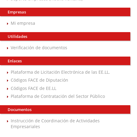
Empresas
Mi empresa
Utilidades
Verificación de documentos
Enlaces
Plataforma de Licitación Electrónica de las EE.LL.
Códigos FACE de Diputación
Códigos FACE de EE.LL
Plataforma de Contratación del Sector Público
Documentos
Instrucción de Coordinación de Actividades
Empresariales