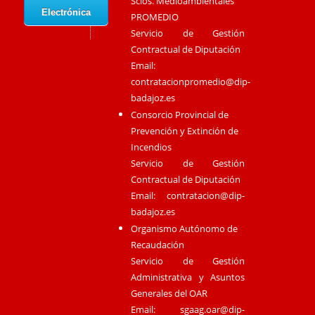
Scios. Medioambientales
Electrónica
PROMEDIO
Servicio de Gestión
Contractual de Diputación
Email:
contratacionpromedio@dip-
badajoz.es
Consorcio Provincial de
Prevención y Extinción de
Incendios
Servicio de Gestión
Contractual de Diputación
Email:
contratacion@dip-
badajoz.es
Organismo Autónomo de
Recaudación
Servicio de Gestión
Administrativa y Asuntos
Generales del OAR
Email:
sgaag.oar@dip-