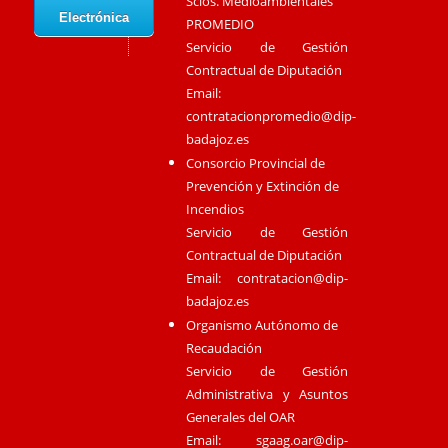
Scios. Medioambientales
Electrónica
PROMEDIO
Servicio de Gestión
Contractual de Diputación
Email:
contratacionpromedio@dip-
badajoz.es
Consorcio Provincial de
Prevención y Extinción de
Incendios
Servicio de Gestión
Contractual de Diputación
Email:
contratacion@dip-
badajoz.es
Organismo Autónomo de
Recaudación
Servicio de Gestión
Administrativa y Asuntos
Generales del OAR
Email:
sgaag.oar@dip-