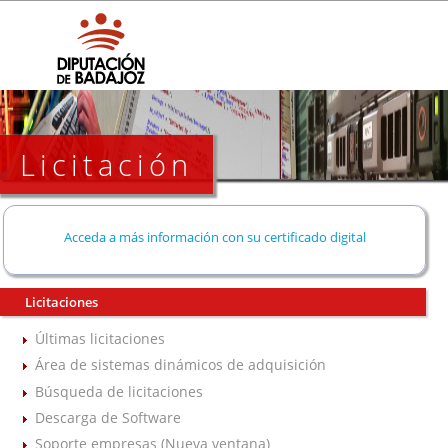
Licitación
Acceda a más información con su certificado digital
Licitaciones
Últimas licitaciones
Área de sistemas dinámicos de adquisición
Búsqueda de licitaciones
Descarga de Software
Soporte empresas (Nueva ventana)