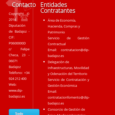
Contacto
Entidades
Contratantes
Copyright ©
2014
Área de Economía,
Diputación
Hacienda, Compras y
de Badajoz -
Patrimonio
CIF:
Servicio de Gestión
P0600000D
Contractual
c/ Felipe
Email:
contratacion@dip-
Checa, 23 -
badajoz.es
06071
Delegación de
Badajoz
Infraestructuras, Movilidad
Teléfono: +34
y Odenación del Territorio
924 212 400
Servicio de Contratación y
Web:
Gestión Económica
www.dip-
Email:
badajoz.es
contratacionfomento@dip-
badajoz.es
Consorcio de Gestión de
Sede