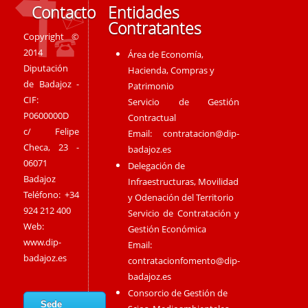
Contacto
Entidades
Contratantes
Copyright ©
2014
Área de Economía,
Diputación
Hacienda, Compras y
de Badajoz -
Patrimonio
CIF:
Servicio de Gestión
P0600000D
Contractual
c/ Felipe
Email:
contratacion@dip-
Checa, 23 -
badajoz.es
06071
Delegación de
Badajoz
Infraestructuras, Movilidad
Teléfono: +34
y Odenación del Territorio
924 212 400
Servicio de Contratación y
Web:
Gestión Económica
www.dip-
Email:
badajoz.es
contratacionfomento@dip-
badajoz.es
Consorcio de Gestión de
Sede