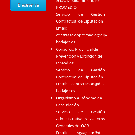
Scios. Medioambientales
Electrónica
PROMEDIO
Servicio de Gestión
Contractual de Diputación
Email:
contratacionpromedio@dip-
badajoz.es
Consorcio Provincial de
Prevención y Extinción de
Incendios
Servicio de Gestión
Contractual de Diputación
Email:
contratacion@dip-
badajoz.es
Organismo Autónomo de
Recaudación
Servicio de Gestión
Administrativa y Asuntos
Generales del OAR
Email:
sgaag.oar@dip-