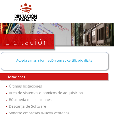
Licitación
Acceda a más información con su certificado digital
Licitaciones
Últimas licitaciones
Área de sistemas dinámicos de adquisición
Búsqueda de licitaciones
Descarga de Software
Soporte empresas (Nueva ventana)