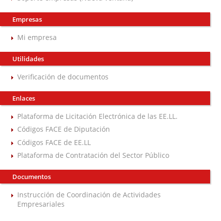
Empresas
Mi empresa
Utilidades
Verificación de documentos
Enlaces
Plataforma de Licitación Electrónica de las EE.LL.
Códigos FACE de Diputación
Códigos FACE de EE.LL
Plataforma de Contratación del Sector Público
Documentos
Instrucción de Coordinación de Actividades
Empresariales