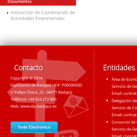
Documentos
Instrucción de Coordinación de
Actividades Empresariales
Contacto
Entidades
Copyright © 2014
Área de Econ
Diputación de Badajoz - CIF: P0600000D
Servicio de G
c/ Felipe Checa, 23 - 06071 Badajoz
Email:
contra
Teléfono: +34 924 212 400
Delegación de
Web:
www.dip-badajoz.es
Servicio de C
Email:
contra
Consorcio de
Sede Electrónica
Servicio de G
Email:
contra