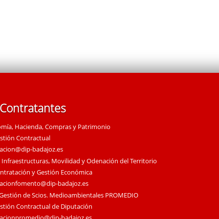
 Contratantes
omía, Hacienda, Compras y Patrimonio
estión Contractual
tacion@dip-badajoz.es
 Infraestructuras, Movilidad y Odenación del Territorio
ontratación y Gestión Económica
tacionfomento@dip-badajoz.es
 Gestión de Scios. Medioambientales PROMEDIO
estión Contractual de Diputación
tacionpromedio@dip-badajoz.es