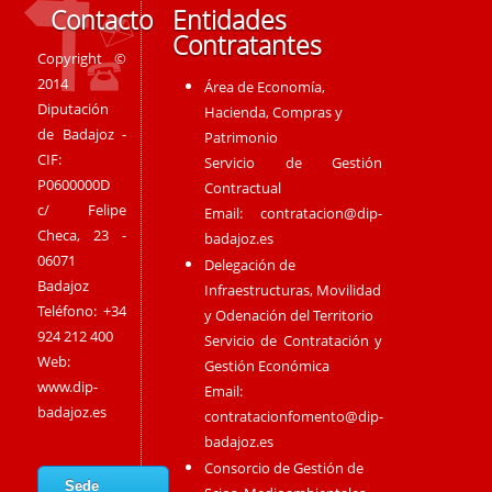
Contacto
Entidades
Contratantes
Copyright ©
2014
Área de Economía,
Diputación
Hacienda, Compras y
de Badajoz -
Patrimonio
CIF:
Servicio de Gestión
P0600000D
Contractual
c/ Felipe
Email:
contratacion@dip-
Checa, 23 -
badajoz.es
06071
Delegación de
Badajoz
Infraestructuras, Movilidad
Teléfono: +34
y Odenación del Territorio
924 212 400
Servicio de Contratación y
Web:
Gestión Económica
www.dip-
Email:
badajoz.es
contratacionfomento@dip-
badajoz.es
Consorcio de Gestión de
Sede