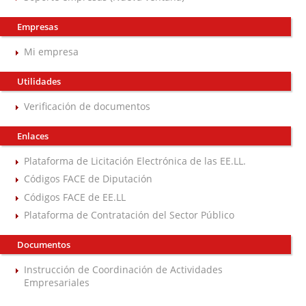
Empresas
Mi empresa
Utilidades
Verificación de documentos
Enlaces
Plataforma de Licitación Electrónica de las EE.LL.
Códigos FACE de Diputación
Códigos FACE de EE.LL
Plataforma de Contratación del Sector Público
Documentos
Instrucción de Coordinación de Actividades
Empresariales