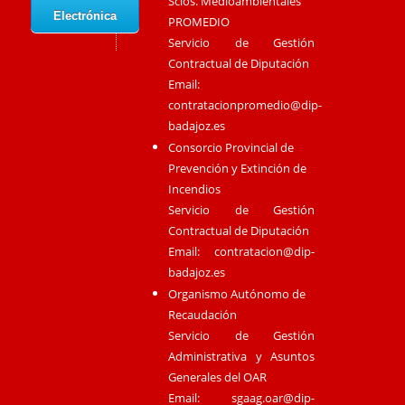
Scios. Medioambientales
Electrónica
PROMEDIO
Servicio de Gestión
Contractual de Diputación
Email:
contratacionpromedio@dip-
badajoz.es
Consorcio Provincial de
Prevención y Extinción de
Incendios
Servicio de Gestión
Contractual de Diputación
Email:
contratacion@dip-
badajoz.es
Organismo Autónomo de
Recaudación
Servicio de Gestión
Administrativa y Asuntos
Generales del OAR
Email:
sgaag.oar@dip-