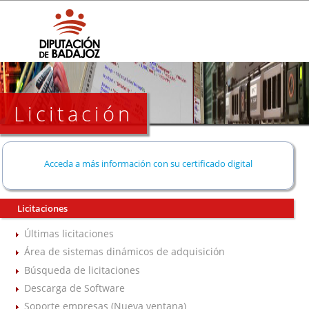
Licitación
Acceda a más información con su certificado digital
Licitaciones
Últimas licitaciones
Área de sistemas dinámicos de adquisición
Búsqueda de licitaciones
Descarga de Software
Soporte empresas (Nueva ventana)