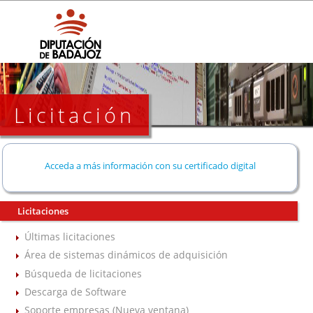
Licitación
Acceda a más información con su certificado digital
Licitaciones
Últimas licitaciones
Área de sistemas dinámicos de adquisición
Búsqueda de licitaciones
Descarga de Software
Soporte empresas (Nueva ventana)