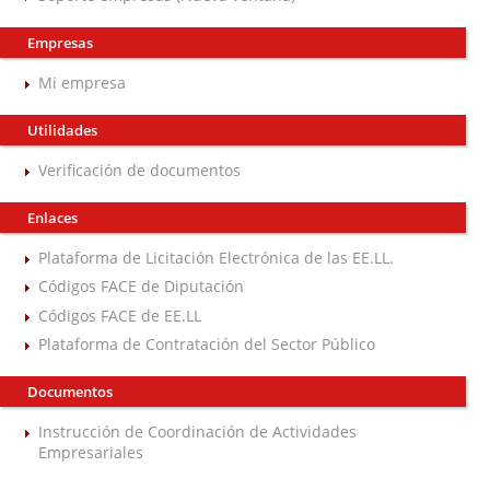
Empresas
Mi empresa
Utilidades
Verificación de documentos
Enlaces
Plataforma de Licitación Electrónica de las EE.LL.
Códigos FACE de Diputación
Códigos FACE de EE.LL
Plataforma de Contratación del Sector Público
Documentos
Instrucción de Coordinación de Actividades
Empresariales