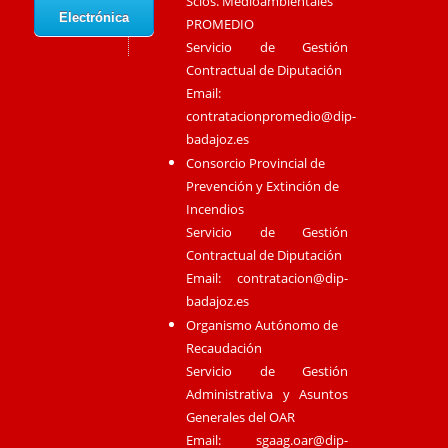
Scios. Medioambientales
Electrónica
PROMEDIO
Servicio de Gestión
Contractual de Diputación
Email:
contratacionpromedio@dip-
badajoz.es
Consorcio Provincial de
Prevención y Extinción de
Incendios
Servicio de Gestión
Contractual de Diputación
Email:
contratacion@dip-
badajoz.es
Organismo Autónomo de
Recaudación
Servicio de Gestión
Administrativa y Asuntos
Generales del OAR
Email:
sgaag.oar@dip-