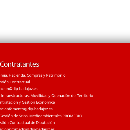
 Contratantes
omía, Hacienda, Compras y Patrimonio
estión Contractual
tacion@dip-badajoz.es
 Infraestructuras, Movilidad y Odenación del Territorio
ontratación y Gestión Económica
tacionfomento@dip-badajoz.es
 Gestión de Scios. Medioambientales PROMEDIO
estión Contractual de Diputación
tacionpromedio@dip-badajoz.es