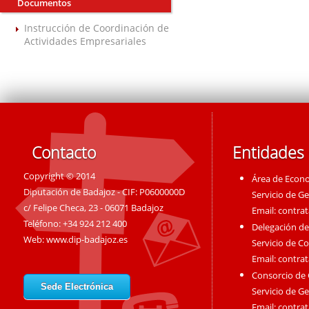
Documentos
Instrucción de Coordinación de
Actividades Empresariales
Contacto
Entidades
Copyright © 2014
Área de Econ
Diputación de Badajoz - CIF: P0600000D
Servicio de G
c/ Felipe Checa, 23 - 06071 Badajoz
Email:
contra
Teléfono: +34 924 212 400
Delegación de
Web:
www.dip-badajoz.es
Servicio de C
Email:
contra
Consorcio de
Sede Electrónica
Servicio de G
Email:
contra