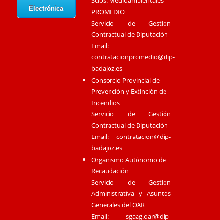
Scios. Medioambientales
Electrónica
PROMEDIO
Servicio de Gestión
Contractual de Diputación
Email:
contratacionpromedio@dip-
badajoz.es
Consorcio Provincial de
Prevención y Extinción de
Incendios
Servicio de Gestión
Contractual de Diputación
Email:
contratacion@dip-
badajoz.es
Organismo Autónomo de
Recaudación
Servicio de Gestión
Administrativa y Asuntos
Generales del OAR
Email:
sgaag.oar@dip-