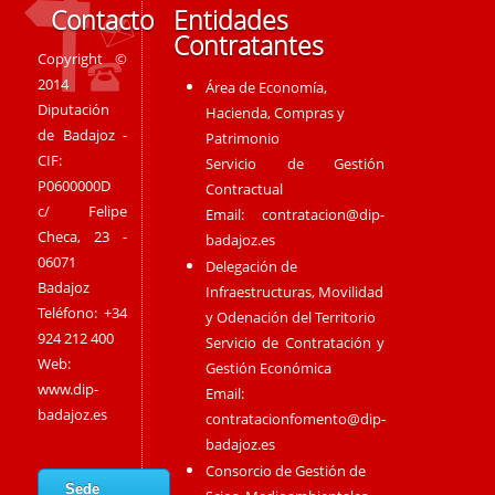
Contacto
Entidades
Contratantes
Copyright ©
2014
Área de Economía,
Diputación
Hacienda, Compras y
de Badajoz -
Patrimonio
CIF:
Servicio de Gestión
P0600000D
Contractual
c/ Felipe
Email:
contratacion@dip-
Checa, 23 -
badajoz.es
06071
Delegación de
Badajoz
Infraestructuras, Movilidad
Teléfono: +34
y Odenación del Territorio
924 212 400
Servicio de Contratación y
Web:
Gestión Económica
www.dip-
Email:
badajoz.es
contratacionfomento@dip-
badajoz.es
Consorcio de Gestión de
Sede