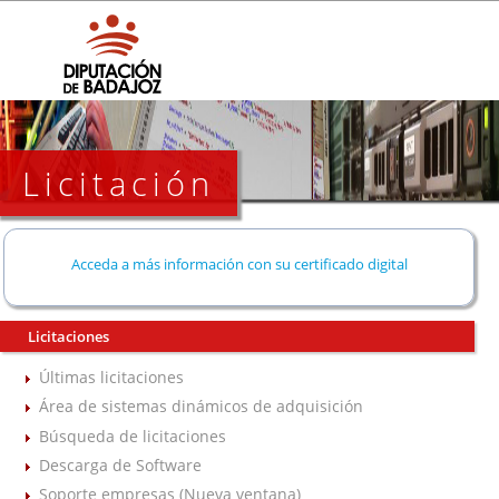
Licitación
Acceda a más información con su certificado digital
Licitaciones
Últimas licitaciones
Área de sistemas dinámicos de adquisición
Búsqueda de licitaciones
Descarga de Software
Soporte empresas (Nueva ventana)