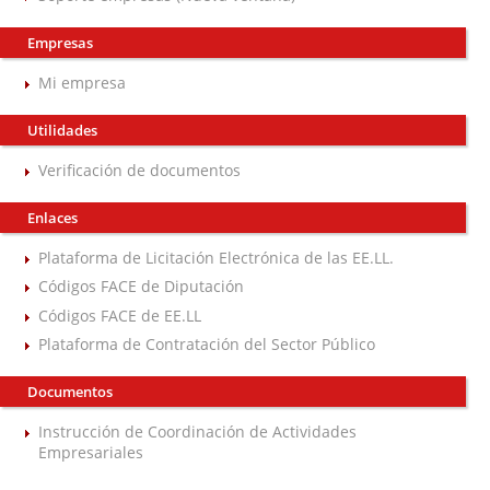
Empresas
Mi empresa
Utilidades
Verificación de documentos
Enlaces
Plataforma de Licitación Electrónica de las EE.LL.
Códigos FACE de Diputación
Códigos FACE de EE.LL
Plataforma de Contratación del Sector Público
Documentos
Instrucción de Coordinación de Actividades
Empresariales