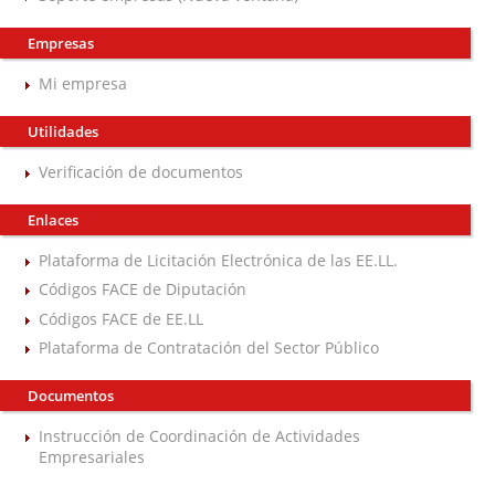
Empresas
Mi empresa
Utilidades
Verificación de documentos
Enlaces
Plataforma de Licitación Electrónica de las EE.LL.
Códigos FACE de Diputación
Códigos FACE de EE.LL
Plataforma de Contratación del Sector Público
Documentos
Instrucción de Coordinación de Actividades
Empresariales