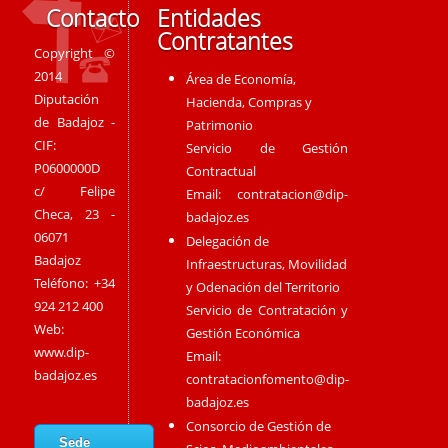
Contacto
Entidades
Contratantes
Copyright ©
2014
Área de Economía,
Diputación
Hacienda, Compras y
de Badajoz -
Patrimonio
CIF:
Servicio de Gestión
P0600000D
Contractual
c/ Felipe
Email:
contratacion@dip-
Checa, 23 -
badajoz.es
06071
Delegación de
Badajoz
Infraestructuras, Movilidad
Teléfono: +34
y Odenación del Territorio
924 212 400
Servicio de Contratación y
Web:
Gestión Económica
www.dip-
Email:
badajoz.es
contratacionfomento@dip-
badajoz.es
Consorcio de Gestión de
Sede