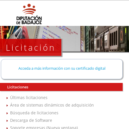
Licitación
Acceda a más información con su certificado digital
Licitaciones
Últimas licitaciones
Área de sistemas dinámicos de adquisición
Búsqueda de licitaciones
Descarga de Software
Soporte empresas (Nueva ventana)