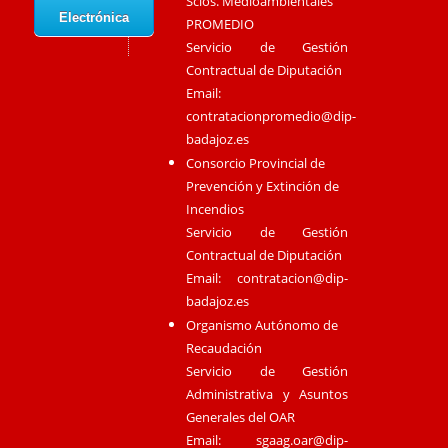
Scios. Medioambientales
Electrónica
PROMEDIO
Servicio de Gestión
Contractual de Diputación
Email:
contratacionpromedio@dip-
badajoz.es
Consorcio Provincial de
Prevención y Extinción de
Incendios
Servicio de Gestión
Contractual de Diputación
Email:
contratacion@dip-
badajoz.es
Organismo Autónomo de
Recaudación
Servicio de Gestión
Administrativa y Asuntos
Generales del OAR
Email:
sgaag.oar@dip-