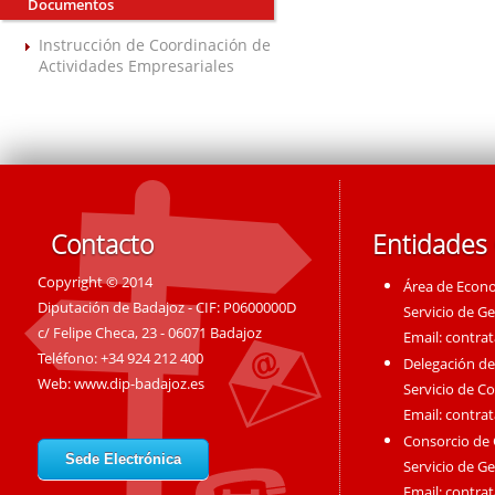
Documentos
Instrucción de Coordinación de
Actividades Empresariales
Contacto
Entidades
Copyright © 2014
Área de Econ
Diputación de Badajoz - CIF: P0600000D
Servicio de G
c/ Felipe Checa, 23 - 06071 Badajoz
Email:
contra
Teléfono: +34 924 212 400
Delegación de
Web:
www.dip-badajoz.es
Servicio de C
Email:
contra
Consorcio de
Sede Electrónica
Servicio de G
Email:
contra