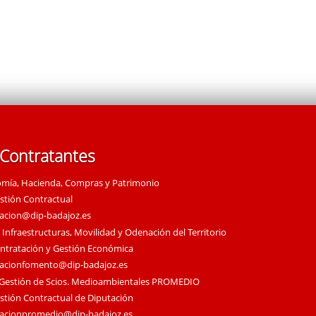
 Contratantes
omía, Hacienda, Compras y Patrimonio
estión Contractual
tacion@dip-badajoz.es
 Infraestructuras, Movilidad y Odenación del Territorio
ontratación y Gestión Económica
tacionfomento@dip-badajoz.es
 Gestión de Scios. Medioambientales PROMEDIO
estión Contractual de Diputación
tacionpromedio@dip-badajoz.es