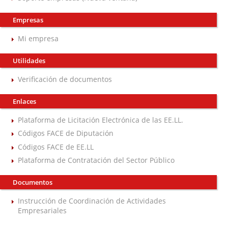
Empresas
Mi empresa
Utilidades
Verificación de documentos
Enlaces
Plataforma de Licitación Electrónica de las EE.LL.
Códigos FACE de Diputación
Códigos FACE de EE.LL
Plataforma de Contratación del Sector Público
Documentos
Instrucción de Coordinación de Actividades
Empresariales