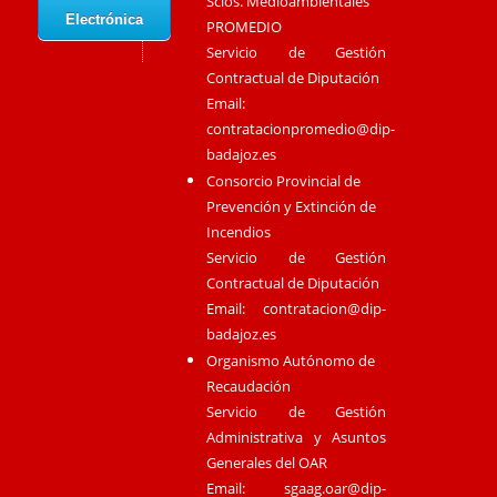
Scios. Medioambientales
Electrónica
PROMEDIO
Servicio de Gestión
Contractual de Diputación
Email:
contratacionpromedio@dip-
badajoz.es
Consorcio Provincial de
Prevención y Extinción de
Incendios
Servicio de Gestión
Contractual de Diputación
Email:
contratacion@dip-
badajoz.es
Organismo Autónomo de
Recaudación
Servicio de Gestión
Administrativa y Asuntos
Generales del OAR
Email:
sgaag.oar@dip-