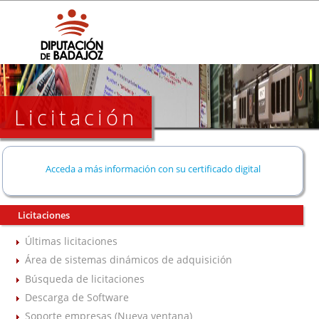
Licitación
Acceda a más información con su certificado digital
Licitaciones
Últimas licitaciones
Área de sistemas dinámicos de adquisición
Búsqueda de licitaciones
Descarga de Software
Soporte empresas (Nueva ventana)