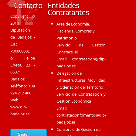
Contacto
Entidades
Contratantes
Copyright ©
2014
Área de Economía,
Diputación
Hacienda, Compras y
de Badajoz -
Patrimonio
CIF:
Servicio de Gestión
P0600000D
Contractual
c/ Felipe
Email:
contratacion@dip-
Checa, 23 -
badajoz.es
06071
Delegación de
Badajoz
Infraestructuras, Movilidad
Teléfono: +34
y Odenación del Territorio
924 212 400
Servicio de Contratación y
Web:
Gestión Económica
www.dip-
Email:
badajoz.es
contratacionfomento@dip-
badajoz.es
Consorcio de Gestión de
Sede