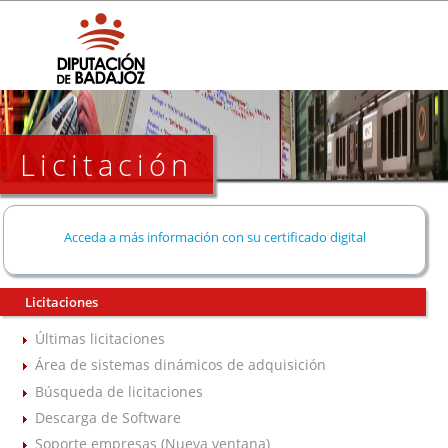
Licitación
Acceda a más información con su certificado digital
Licitaciones
Últimas licitaciones
Área de sistemas dinámicos de adquisición
Búsqueda de licitaciones
Descarga de Software
Soporte empresas (Nueva ventana)