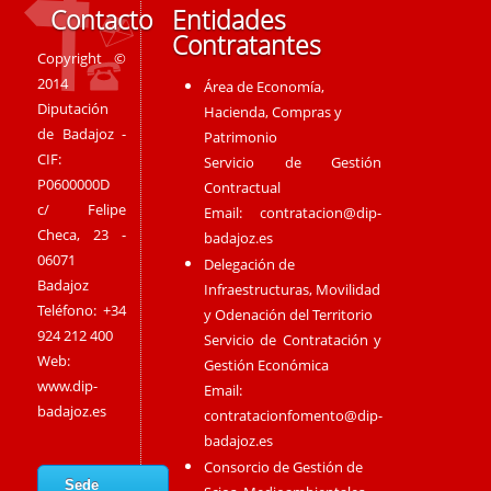
Contacto
Entidades
Contratantes
Copyright ©
2014
Área de Economía,
Diputación
Hacienda, Compras y
de Badajoz -
Patrimonio
CIF:
Servicio de Gestión
P0600000D
Contractual
c/ Felipe
Email:
contratacion@dip-
Checa, 23 -
badajoz.es
06071
Delegación de
Badajoz
Infraestructuras, Movilidad
Teléfono: +34
y Odenación del Territorio
924 212 400
Servicio de Contratación y
Web:
Gestión Económica
www.dip-
Email:
badajoz.es
contratacionfomento@dip-
badajoz.es
Consorcio de Gestión de
Sede