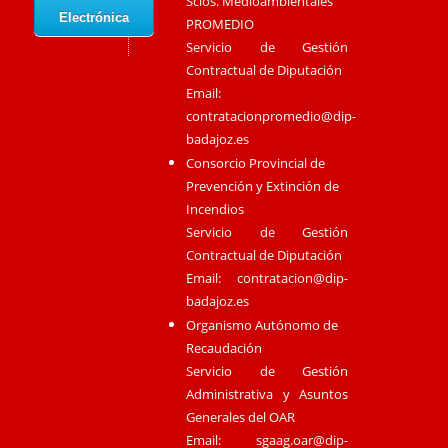
Scios. Medioambientales
Electrónica
PROMEDIO
Servicio de Gestión
Contractual de Diputación
Email:
contratacionpromedio@dip-
badajoz.es
Consorcio Provincial de
Prevención y Extinción de
Incendios
Servicio de Gestión
Contractual de Diputación
Email:
contratacion@dip-
badajoz.es
Organismo Autónomo de
Recaudación
Servicio de Gestión
Administrativa y Asuntos
Generales del OAR
Email:
sgaag.oar@dip-