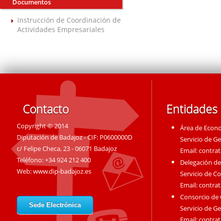
Documentos
Instrucción de Coordinación de
Actividades Empresariales
Contacto
Entidades
Copyright © 2014
Área de Econ
Diputación de Badajoz - CIF: P0600000D
Servicio de G
c/ Felipe Checa, 23 - 06071 Badajoz
Email:
contra
Teléfono: +34 924 212 400
Delegación de
Web:
www.dip-badajoz.es
Servicio de C
Email:
contra
Consorcio de
Sede Electrónica
Servicio de G
Email:
contra