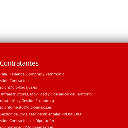
 Contratantes
omía, Hacienda, Compras y Patrimonio
estión Contractual
tacion@dip-badajoz.es
 Infraestructuras, Movilidad y Odenación del Territorio
ontratación y Gestión Económica
tacionfomento@dip-badajoz.es
 Gestión de Scios. Medioambientales PROMEDIO
estión Contractual de Diputación
tacionpromedio@dip-badajoz.es