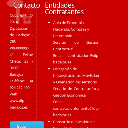
Contacto
Entidades
Contratantes
Copyright ©
2014
Área de Economía,
Diputación
Hacienda, Compras y
de Badajoz -
Patrimonio
CIF:
Servicio de Gestión
P0600000D
Contractual
c/ Felipe
Email:
contratacion@dip-
Checa, 23 -
badajoz.es
06071
Delegación de
Badajoz
Infraestructuras, Movilidad
Teléfono: +34
y Odenación del Territorio
924 212 400
Servicio de Contratación y
Web:
Gestión Económica
www.dip-
Email:
badajoz.es
contratacionfomento@dip-
badajoz.es
Consorcio de Gestión de
Sede