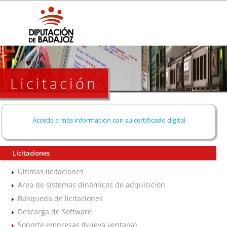
Licitación
Acceda a más información con su certificado digital
Licitaciones
Últimas licitaciones
Área de sistemas dinámicos de adquisición
Búsqueda de licitaciones
Descarga de Software
Soporte empresas (Nueva ventana)