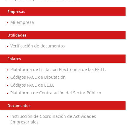
Empresas
Mi empresa
Utilidades
Verificación de documentos
Enlaces
Plataforma de Licitación Electrónica de las EE.LL.
Códigos FACE de Diputación
Códigos FACE de EE.LL
Plataforma de Contratación del Sector Público
Documentos
Instrucción de Coordinación de Actividades
Empresariales