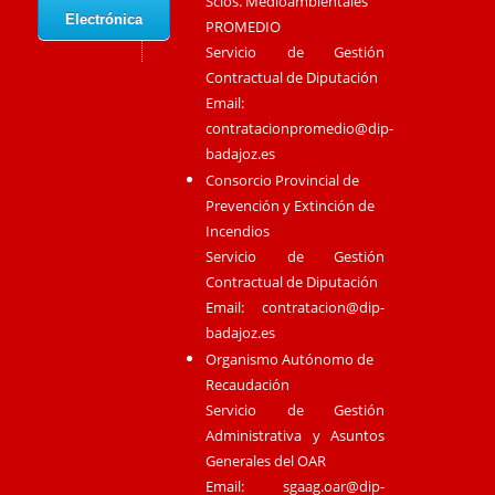
Scios. Medioambientales
Electrónica
PROMEDIO
Servicio de Gestión
Contractual de Diputación
Email:
contratacionpromedio@dip-
badajoz.es
Consorcio Provincial de
Prevención y Extinción de
Incendios
Servicio de Gestión
Contractual de Diputación
Email:
contratacion@dip-
badajoz.es
Organismo Autónomo de
Recaudación
Servicio de Gestión
Administrativa y Asuntos
Generales del OAR
Email:
sgaag.oar@dip-