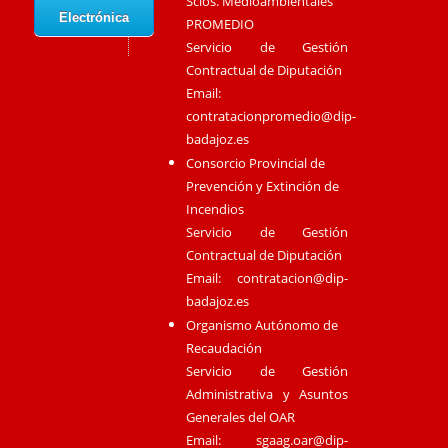
Scios. Medioambientales
Electrónica
PROMEDIO
Servicio de Gestión
Contractual de Diputación
Email:
contratacionpromedio@dip-
badajoz.es
Consorcio Provincial de
Prevención y Extinción de
Incendios
Servicio de Gestión
Contractual de Diputación
Email:
contratacion@dip-
badajoz.es
Organismo Autónomo de
Recaudación
Servicio de Gestión
Administrativa y Asuntos
Generales del OAR
Email:
sgaag.oar@dip-