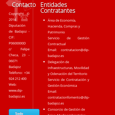
Contacto
Entidades
Contratantes
Copyright ©
2014
Área de Economía,
Diputación
Hacienda, Compras y
de Badajoz -
Patrimonio
CIF:
Servicio de Gestión
P0600000D
Contractual
c/ Felipe
Email:
contratacion@dip-
Checa, 23 -
badajoz.es
06071
Delegación de
Badajoz
Infraestructuras, Movilidad
Teléfono: +34
y Odenación del Territorio
924 212 400
Servicio de Contratación y
Web:
Gestión Económica
www.dip-
Email:
badajoz.es
contratacionfomento@dip-
badajoz.es
Consorcio de Gestión de
Sede