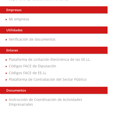
Empresas
Mi empresa
Utilidades
Verificación de documentos
Enlaces
Plataforma de Licitación Electrónica de las EE.LL.
Códigos FACE de Diputación
Códigos FACE de EE.LL
Plataforma de Contratación del Sector Público
Documentos
Instrucción de Coordinación de Actividades
Empresariales