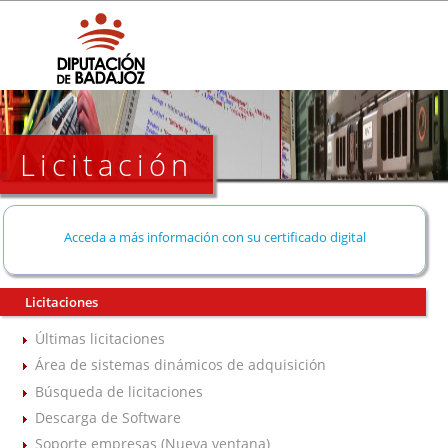
Licitación
Acceda a más información con su certificado digital
Licitaciones
Últimas licitaciones
Área de sistemas dinámicos de adquisición
Búsqueda de licitaciones
Descarga de Software
Soporte empresas (Nueva ventana)