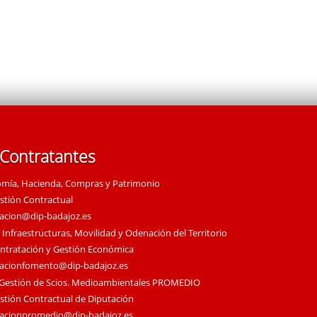
 Contratantes
omía, Hacienda, Compras y Patrimonio
estión Contractual
tacion@dip-badajoz.es
 Infraestructuras, Movilidad y Odenación del Territorio
ontratación y Gestión Económica
tacionfomento@dip-badajoz.es
 Gestión de Scios. Medioambientales PROMEDIO
estión Contractual de Diputación
tacionpromedio@dip-badajoz.es