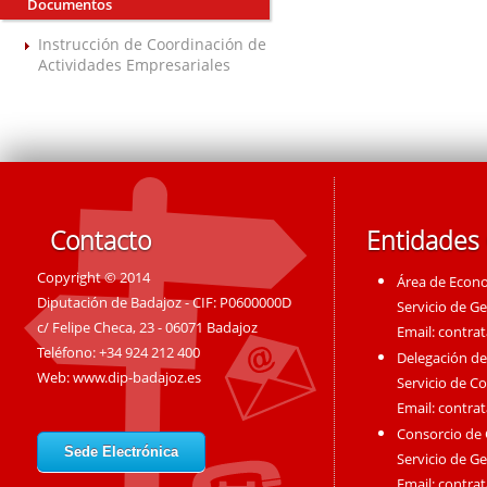
Documentos
Instrucción de Coordinación de
Actividades Empresariales
Contacto
Entidades
Copyright © 2014
Área de Econ
Diputación de Badajoz - CIF: P0600000D
Servicio de G
c/ Felipe Checa, 23 - 06071 Badajoz
Email:
contra
Teléfono: +34 924 212 400
Delegación de
Web:
www.dip-badajoz.es
Servicio de C
Email:
contra
Consorcio de
Sede Electrónica
Servicio de G
Email:
contra