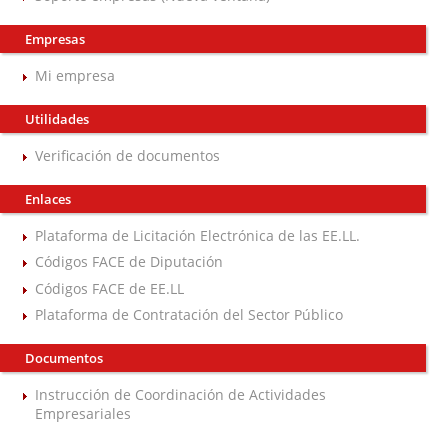
Empresas
Mi empresa
Utilidades
Verificación de documentos
Enlaces
Plataforma de Licitación Electrónica de las EE.LL.
Códigos FACE de Diputación
Códigos FACE de EE.LL
Plataforma de Contratación del Sector Público
Documentos
Instrucción de Coordinación de Actividades
Empresariales