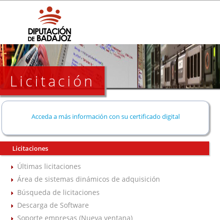
Licitación
Acceda a más información con su certificado digital
Licitaciones
Últimas licitaciones
Área de sistemas dinámicos de adquisición
Búsqueda de licitaciones
Descarga de Software
Soporte empresas (Nueva ventana)