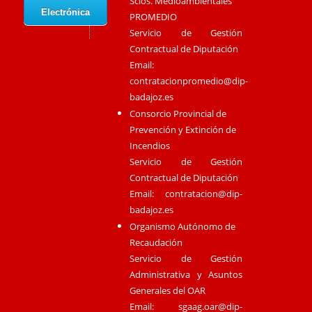
Scios. Medioambientales
Electrónica
PROMEDIO
Servicio de Gestión
Contractual de Diputación
Email:
contratacionpromedio@dip-
badajoz.es
Consorcio Provincial de
Prevención y Extinción de
Incendios
Servicio de Gestión
Contractual de Diputación
Email:
contratacion@dip-
badajoz.es
Organismo Autónomo de
Recaudación
Servicio de Gestión
Administrativa y Asuntos
Generales del OAR
Email:
sgaag.oar@dip-