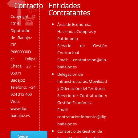
Contacto
Entidades
Contratantes
Copyright ©
2014
Área de Economía,
Diputación
Hacienda, Compras y
de Badajoz -
Patrimonio
CIF:
Servicio de Gestión
P0600000D
Contractual
c/ Felipe
Email:
contratacion@dip-
Checa, 23 -
badajoz.es
06071
Delegación de
Badajoz
Infraestructuras, Movilidad
Teléfono: +34
y Odenación del Territorio
924 212 400
Servicio de Contratación y
Web:
Gestión Económica
www.dip-
Email:
badajoz.es
contratacionfomento@dip-
badajoz.es
Consorcio de Gestión de
Sede