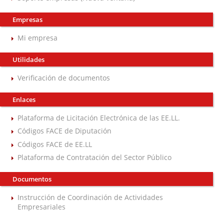
Empresas
Mi empresa
Utilidades
Verificación de documentos
Enlaces
Plataforma de Licitación Electrónica de las EE.LL.
Códigos FACE de Diputación
Códigos FACE de EE.LL
Plataforma de Contratación del Sector Público
Documentos
Instrucción de Coordinación de Actividades
Empresariales