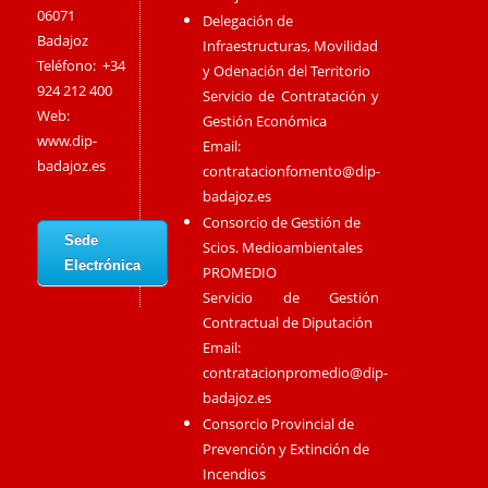
06071
Delegación de
Badajoz
Infraestructuras, Movilidad
Teléfono: +34
y Odenación del Territorio
924 212 400
Servicio de Contratación y
Web:
Gestión Económica
www.dip-
Email:
badajoz.es
contratacionfomento@dip-
badajoz.es
Consorcio de Gestión de
Sede
Scios. Medioambientales
Electrónica
PROMEDIO
Servicio de Gestión
Contractual de Diputación
Email:
contratacionpromedio@dip-
badajoz.es
Consorcio Provincial de
Prevención y Extinción de
Incendios