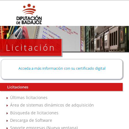
Licitación
Acceda a más información con su certificado digital
Licitaciones
Últimas licitaciones
Área de sistemas dinámicos de adquisición
Búsqueda de licitaciones
Descarga de Software
Soporte empresas (Nueva ventana)