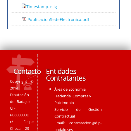
Timestamp.xsig
PublicacionSedeElectronica.pdf
Contacto
Entidades
Contratantes
Copyright ©
2014
Área de Economía,
Diputación
Hacienda, Compras y
de Badajoz -
Patrimonio
CIF:
Servicio de Gestión
P0600000D
Contractual
c/ Felipe
Email:
contratacion@dip-
Checa, 23 -
badajoz.es