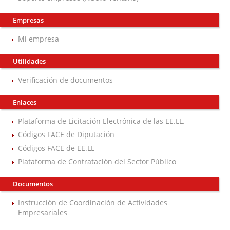
Empresas
Mi empresa
Utilidades
Verificación de documentos
Enlaces
Plataforma de Licitación Electrónica de las EE.LL.
Códigos FACE de Diputación
Códigos FACE de EE.LL
Plataforma de Contratación del Sector Público
Documentos
Instrucción de Coordinación de Actividades
Empresariales