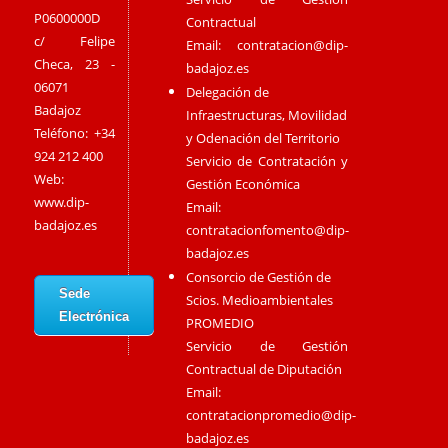
P0600000D
Contractual
c/ Felipe
Email:
contratacion@dip-
Checa, 23 -
badajoz.es
06071
Delegación de
Badajoz
Infraestructuras, Movilidad
Teléfono: +34
y Odenación del Territorio
924 212 400
Servicio de Contratación y
Web:
Gestión Económica
www.dip-
Email:
badajoz.es
contratacionfomento@dip-
badajoz.es
Consorcio de Gestión de
Sede
Scios. Medioambientales
Electrónica
PROMEDIO
Servicio de Gestión
Contractual de Diputación
Email:
contratacionpromedio@dip-
badajoz.es