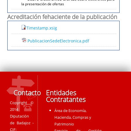
la presentación de ofertas
Acreditación fehaciente de la publicación
Timestamp.xsig
PublicacionSedeElectronica.pdf
Contacto
Entidades
Contratantes
Copyright ©
2014
Área de Economía,
Diputación
Hacienda, Compras y
de Badajoz -
Patrimonio
CIF:
Servicio de Gestión