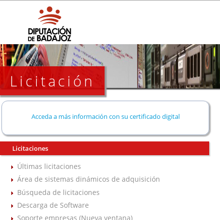
Licitación
Acceda a más información con su certificado digital
Licitaciones
Últimas licitaciones
Área de sistemas dinámicos de adquisición
Búsqueda de licitaciones
Descarga de Software
Soporte empresas (Nueva ventana)