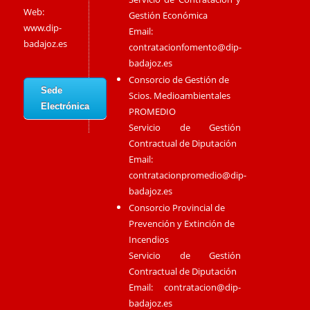
Web:
Gestión Económica
www.dip-
Email:
badajoz.es
contratacionfomento@dip-
badajoz.es
Consorcio de Gestión de
Sede
Scios. Medioambientales
Electrónica
PROMEDIO
Servicio de Gestión
Contractual de Diputación
Email:
contratacionpromedio@dip-
badajoz.es
Consorcio Provincial de
Prevención y Extinción de
Incendios
Servicio de Gestión
Contractual de Diputación
Email:
contratacion@dip-
badajoz.es