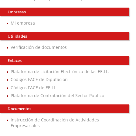
Empresas
Mi empresa
Utilidades
Verificación de documentos
Enlaces
Plataforma de Licitación Electrónica de las EE.LL.
Códigos FACE de Diputación
Códigos FACE de EE.LL
Plataforma de Contratación del Sector Público
Documentos
Instrucción de Coordinación de Actividades
Empresariales