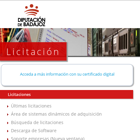
Licitación
Acceda a más información con su certificado digital
Licitaciones
Últimas licitaciones
Área de sistemas dinámicos de adquisición
Búsqueda de licitaciones
Descarga de Software
Soporte empresas (Nueva ventana)