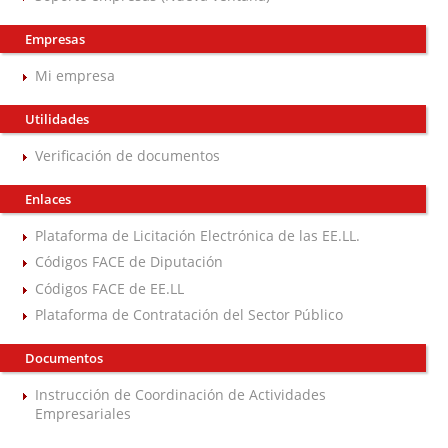
Empresas
Mi empresa
Utilidades
Verificación de documentos
Enlaces
Plataforma de Licitación Electrónica de las EE.LL.
Códigos FACE de Diputación
Códigos FACE de EE.LL
Plataforma de Contratación del Sector Público
Documentos
Instrucción de Coordinación de Actividades
Empresariales