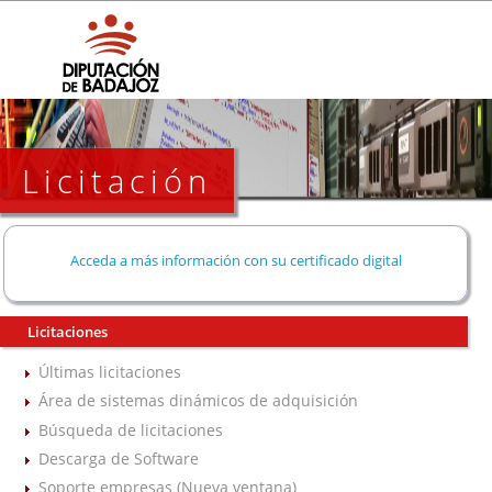
Licitación
Acceda a más información con su certificado digital
Licitaciones
Últimas licitaciones
Área de sistemas dinámicos de adquisición
Búsqueda de licitaciones
Descarga de Software
Soporte empresas (Nueva ventana)