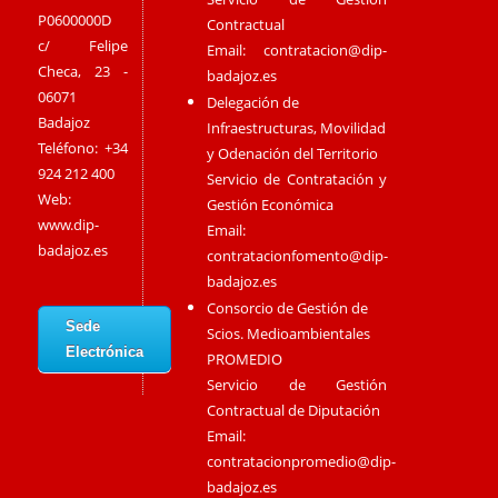
P0600000D
Contractual
c/ Felipe
Email:
contratacion@dip-
Checa, 23 -
badajoz.es
06071
Delegación de
Badajoz
Infraestructuras, Movilidad
Teléfono: +34
y Odenación del Territorio
924 212 400
Servicio de Contratación y
Web:
Gestión Económica
www.dip-
Email:
badajoz.es
contratacionfomento@dip-
badajoz.es
Consorcio de Gestión de
Sede
Scios. Medioambientales
Electrónica
PROMEDIO
Servicio de Gestión
Contractual de Diputación
Email:
contratacionpromedio@dip-
badajoz.es