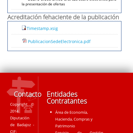
la presentación de ofertas
Acreditación fehaciente de la publicación
Timestamp.xsig
PublicacionSedeElectronica.pdf
Contacto
Entidades
Contratantes
Copyright ©
2014
Área de Economía,
Diputación
Hacienda, Compras y
de Badajoz -
Patrimonio
CIF:
Servicio de Gestión