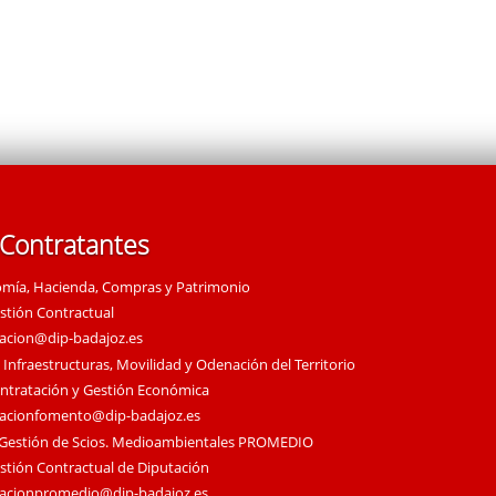
 Contratantes
omía, Hacienda, Compras y Patrimonio
estión Contractual
tacion@dip-badajoz.es
 Infraestructuras, Movilidad y Odenación del Territorio
ontratación y Gestión Económica
tacionfomento@dip-badajoz.es
 Gestión de Scios. Medioambientales PROMEDIO
estión Contractual de Diputación
tacionpromedio@dip-badajoz.es