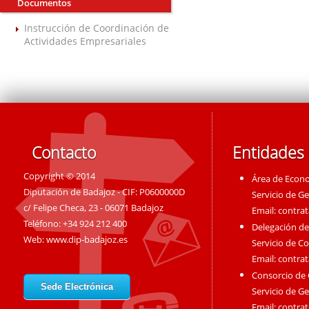
Documentos
Instrucción de Coordinación de
Actividades Empresariales
Contacto
Entidades
Copyright © 2014
Área de Econ
Diputación de Badajoz - CIF: P0600000D
Servicio de G
c/ Felipe Checa, 23 - 06071 Badajoz
Email:
contra
Teléfono: +34 924 212 400
Delegación de
Web:
www.dip-badajoz.es
Servicio de C
Email:
contra
Consorcio de
Sede Electrónica
Servicio de G
Email:
contra