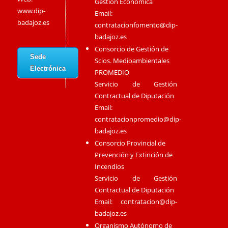
Gestión Económica
www.dip-
Email:
badajoz.es
contratacionfomento@dip-
badajoz.es
Consorcio de Gestión de
Sede
Scios. Medioambientales
Electrónica
PROMEDIO
Servicio de Gestión
Contractual de Diputación
Email:
contratacionpromedio@dip-
badajoz.es
Consorcio Provincial de
Prevención y Extinción de
Incendios
Servicio de Gestión
Contractual de Diputación
Email:
contratacion@dip-
badajoz.es
Organismo Autónomo de