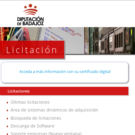
Licitación
Acceda a más información con su certificado digital
Licitaciones
Últimas licitaciones
Área de sistemas dinámicos de adquisición
Búsqueda de licitaciones
Descarga de Software
Soporte empresas (Nueva ventana)