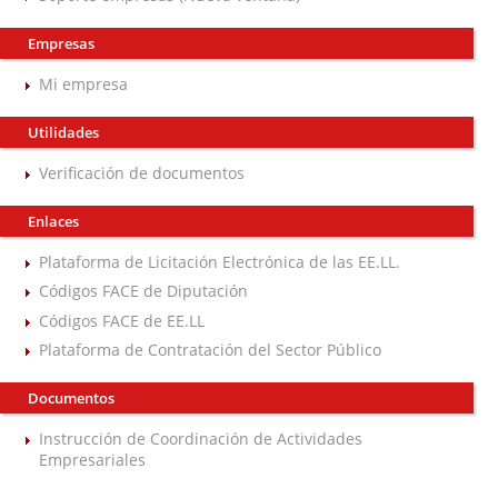
Empresas
Mi empresa
Utilidades
Verificación de documentos
Enlaces
Plataforma de Licitación Electrónica de las EE.LL.
Códigos FACE de Diputación
Códigos FACE de EE.LL
Plataforma de Contratación del Sector Público
Documentos
Instrucción de Coordinación de Actividades
Empresariales