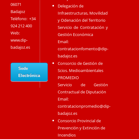
06071
Delegación de
Badajoz
Infraestructuras, Movilidad
Teléfono: +34
y Odenación del Territorio
924 212 400
Servicio de Contratación y
Web:
Gestión Económica
www.dip-
Email:
badajoz.es
contratacionfomento@dip-
badajoz.es
Consorcio de Gestión de
Sede
Scios. Medioambientales
Electrónica
PROMEDIO
Servicio de Gestión
Contractual de Diputación
Email:
contratacionpromedio@dip-
badajoz.es
Consorcio Provincial de
Prevención y Extinción de
Incendios