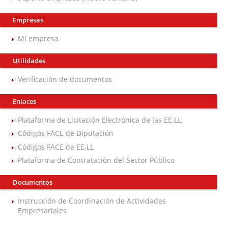
Empresas
Mi empresa
Utilidades
Verificación de documentos
Enlaces
Plataforma de Licitación Electrónica de las EE.LL.
Códigos FACE de Diputación
Códigos FACE de EE.LL
Plataforma de Contratación del Sector Público
Documentos
Instrucción de Coordinación de Actividades
Empresariales