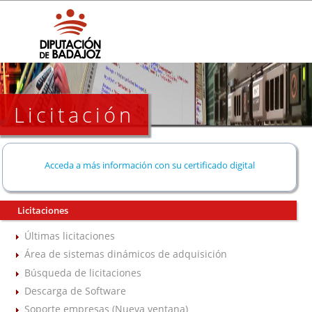
Licitación
Acceda a más información con su certificado digital
Licitaciones
Últimas licitaciones
Área de sistemas dinámicos de adquisición
Búsqueda de licitaciones
Descarga de Software
Soporte empresas (Nueva ventana)