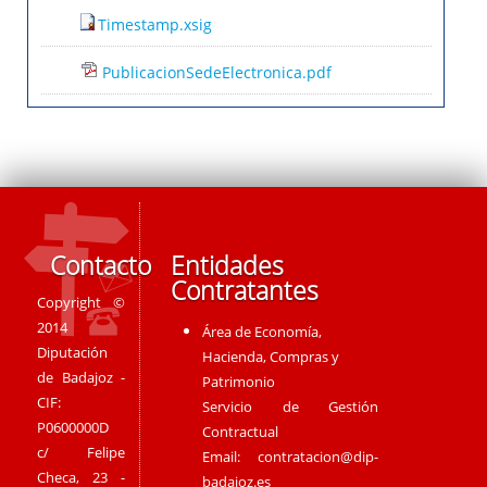
Timestamp.xsig
PublicacionSedeElectronica.pdf
Contacto
Entidades
Contratantes
Copyright ©
2014
Área de Economía,
Diputación
Hacienda, Compras y
de Badajoz -
Patrimonio
CIF:
Servicio de Gestión
P0600000D
Contractual
c/ Felipe
Email:
contratacion@dip-
Checa, 23 -
badajoz.es