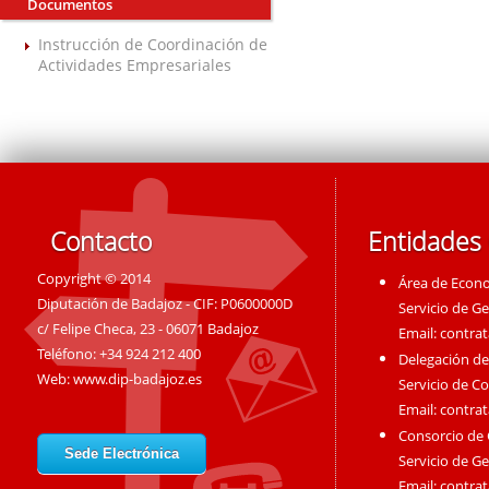
Documentos
Instrucción de Coordinación de
Actividades Empresariales
Contacto
Entidades
Copyright © 2014
Área de Econ
Diputación de Badajoz - CIF: P0600000D
Servicio de G
c/ Felipe Checa, 23 - 06071 Badajoz
Email:
contra
Teléfono: +34 924 212 400
Delegación de
Web:
www.dip-badajoz.es
Servicio de C
Email:
contra
Consorcio de
Sede Electrónica
Servicio de G
Email:
contra