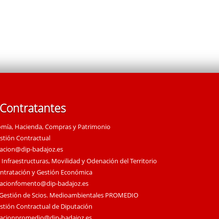
 Contratantes
omía, Hacienda, Compras y Patrimonio
estión Contractual
tacion@dip-badajoz.es
 Infraestructuras, Movilidad y Odenación del Territorio
ontratación y Gestión Económica
tacionfomento@dip-badajoz.es
 Gestión de Scios. Medioambientales PROMEDIO
estión Contractual de Diputación
tacionpromedio@dip-badajoz.es