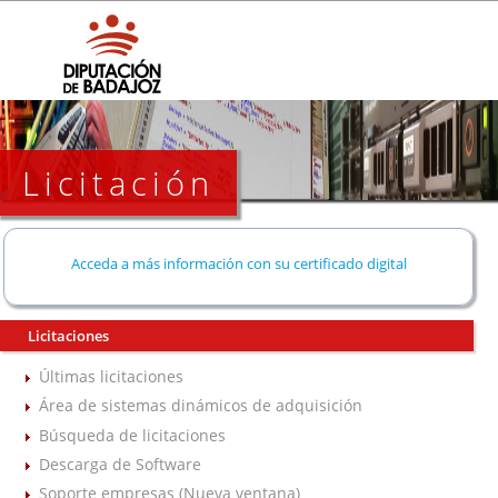
Licitación
Acceda a más información con su certificado digital
Licitaciones
Últimas licitaciones
Área de sistemas dinámicos de adquisición
Búsqueda de licitaciones
Descarga de Software
Soporte empresas (Nueva ventana)