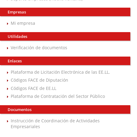
Empresas
Mi empresa
Utilidades
Verificación de documentos
Enlaces
Plataforma de Licitación Electrónica de las EE.LL.
Códigos FACE de Diputación
Códigos FACE de EE.LL
Plataforma de Contratación del Sector Público
Documentos
Instrucción de Coordinación de Actividades
Empresariales