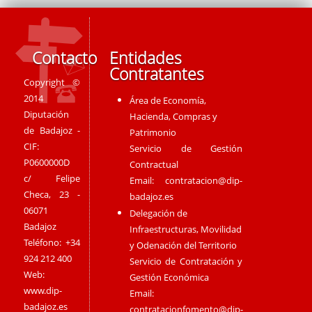
Contacto
Entidades
Contratantes
Copyright ©
2014
Área de Economía,
Diputación
Hacienda, Compras y
de Badajoz -
Patrimonio
CIF:
Servicio de Gestión
P0600000D
Contractual
c/ Felipe
Email:
contratacion@dip-
Checa, 23 -
badajoz.es
06071
Delegación de
Badajoz
Infraestructuras, Movilidad
Teléfono: +34
y Odenación del Territorio
924 212 400
Servicio de Contratación y
Web:
Gestión Económica
www.dip-
Email:
badajoz.es
contratacionfomento@dip-