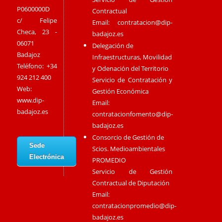
P0600000D
Contractual
c/ Felipe
Email:
contratacion@dip-
Checa, 23 -
badajoz.es
06071
Delegación de
Badajoz
Infraestructuras, Movilidad
Teléfono: +34
y Odenación del Territorio
924 212 400
Servicio de Contratación y
Web:
Gestión Económica
www.dip-
Email:
badajoz.es
contratacionfomento@dip-
badajoz.es
Consorcio de Gestión de
Sede
Scios. Medioambientales
Electrónica
PROMEDIO
Servicio de Gestión
Contractual de Diputación
Email:
contratacionpromedio@dip-
badajoz.es