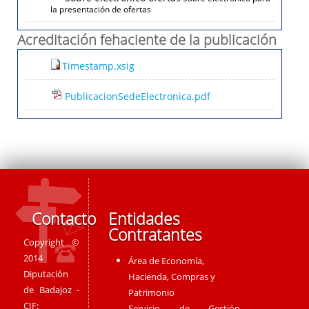
la presentación de ofertas
Acreditación fehaciente de la publicación
Timestamp.xsig
PublicacionSedeElectronica.pdf
Contacto
Entidades
Contratantes
Copyright ©
2014
Área de Economía,
Diputación
Hacienda, Compras y
de Badajoz -
Patrimonio
CIF:
Servicio de Gestión