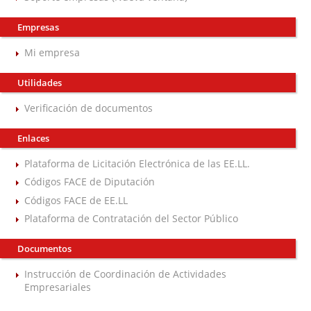
Empresas
Mi empresa
Utilidades
Verificación de documentos
Enlaces
Plataforma de Licitación Electrónica de las EE.LL.
Códigos FACE de Diputación
Códigos FACE de EE.LL
Plataforma de Contratación del Sector Público
Documentos
Instrucción de Coordinación de Actividades
Empresariales