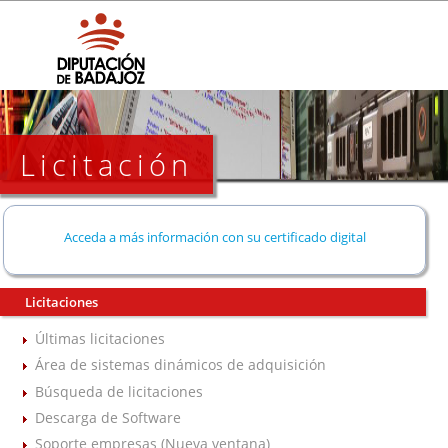
Licitación
Acceda a más información con su certificado digital
Licitaciones
Últimas licitaciones
Área de sistemas dinámicos de adquisición
Búsqueda de licitaciones
Descarga de Software
Soporte empresas (Nueva ventana)