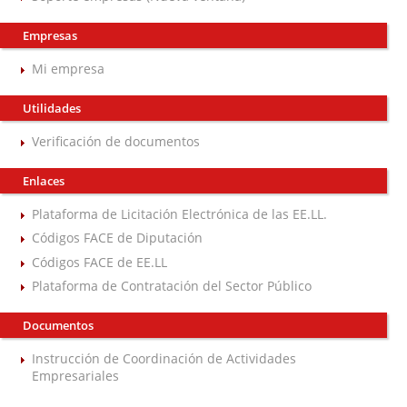
Empresas
Mi empresa
Utilidades
Verificación de documentos
Enlaces
Plataforma de Licitación Electrónica de las EE.LL.
Códigos FACE de Diputación
Códigos FACE de EE.LL
Plataforma de Contratación del Sector Público
Documentos
Instrucción de Coordinación de Actividades
Empresariales