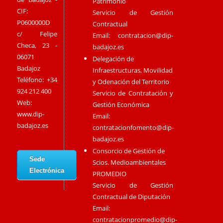
Patrimonio
CIF:
Servicio de Gestión
P0600000D
Contractual
c/ Felipe
Email:
contratacion@dip-
Checa, 23 -
badajoz.es
06071
Delegación de
Badajoz
Infraestructuras, Movilidad
Teléfono: +34
y Odenación del Territorio
924 212 400
Servicio de Contratación y
Web:
Gestión Económica
www.dip-
Email:
badajoz.es
contratacionfomento@dip-
badajoz.es
Consorcio de Gestión de
Sede
Scios. Medioambientales
Electrónica
PROMEDIO
Servicio de Gestión
Contractual de Diputación
Email:
contratacionpromedio@dip-