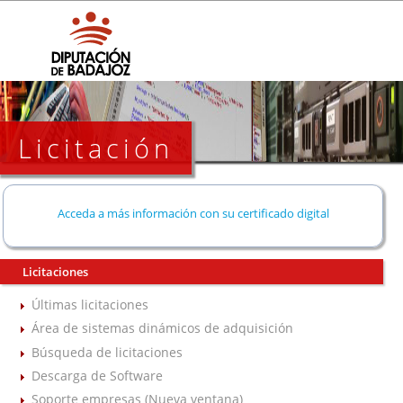
Licitación
Acceda a más información con su certificado digital
Licitaciones
Últimas licitaciones
Área de sistemas dinámicos de adquisición
Búsqueda de licitaciones
Descarga de Software
Soporte empresas (Nueva ventana)