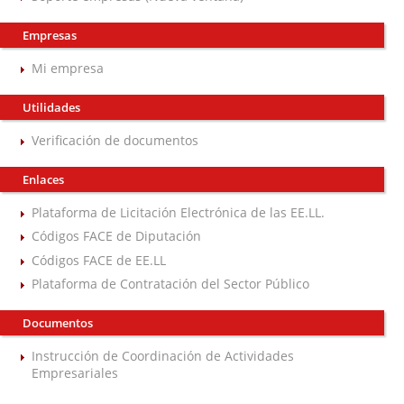
Empresas
Mi empresa
Utilidades
Verificación de documentos
Enlaces
Plataforma de Licitación Electrónica de las EE.LL.
Códigos FACE de Diputación
Códigos FACE de EE.LL
Plataforma de Contratación del Sector Público
Documentos
Instrucción de Coordinación de Actividades
Empresariales