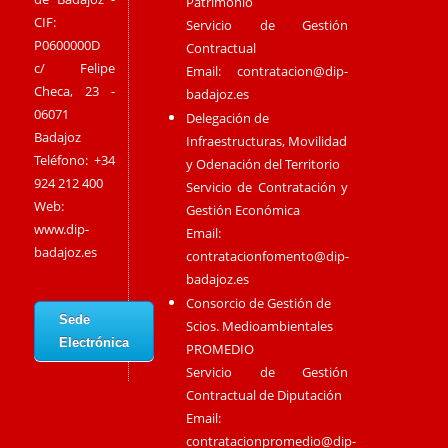
Patrimonio
CIF:
Servicio de Gestión
P0600000D
Contractual
c/ Felipe
Email:
contratacion@dip-
Checa, 23 -
badajoz.es
06071
Delegación de
Badajoz
Infraestructuras, Movilidad
Teléfono: +34
y Odenación del Territorio
924 212 400
Servicio de Contratación y
Web:
Gestión Económica
www.dip-
Email:
badajoz.es
contratacionfomento@dip-
badajoz.es
Consorcio de Gestión de
Sede
Scios. Medioambientales
Electrónica
PROMEDIO
Servicio de Gestión
Contractual de Diputación
Email:
contratacionpromedio@dip-