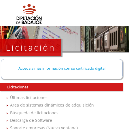
Licitación
Acceda a más información con su certificado digital
Licitaciones
Últimas licitaciones
Área de sistemas dinámicos de adquisición
Búsqueda de licitaciones
Descarga de Software
Soporte empresas (Nueva ventana)