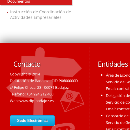
Documentos
Instrucción de Coordinación de
Actividades Empresariales
Contacto
Entidades
Copyright © 2014
Área de Econ
Diputación de Badajoz - CIF: P0600000D
Servicio de G
c/ Felipe Checa, 23 - 06071 Badajoz
Email:
contra
Teléfono: +34 924 212 400
Delegación de
Web:
www.dip-badajoz.es
Servicio de C
Email:
contra
Consorcio de
Sede Electrónica
Servicio de G
Email:
contra