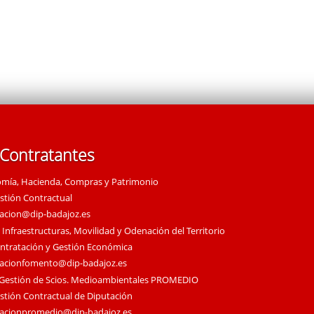
 Contratantes
omía, Hacienda, Compras y Patrimonio
estión Contractual
tacion@dip-badajoz.es
 Infraestructuras, Movilidad y Odenación del Territorio
ontratación y Gestión Económica
tacionfomento@dip-badajoz.es
 Gestión de Scios. Medioambientales PROMEDIO
estión Contractual de Diputación
tacionpromedio@dip-badajoz.es