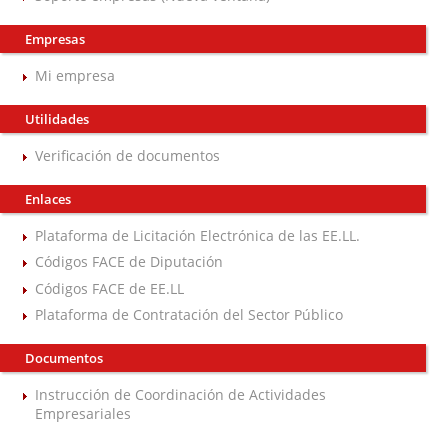
Empresas
Mi empresa
Utilidades
Verificación de documentos
Enlaces
Plataforma de Licitación Electrónica de las EE.LL.
Códigos FACE de Diputación
Códigos FACE de EE.LL
Plataforma de Contratación del Sector Público
Documentos
Instrucción de Coordinación de Actividades
Empresariales