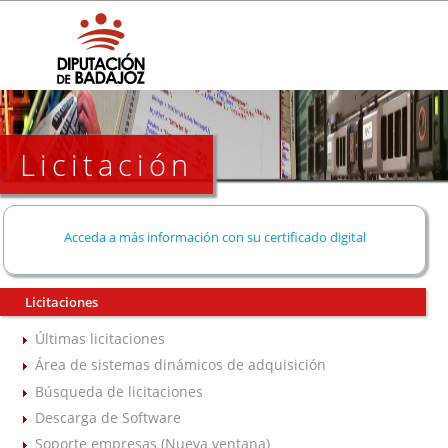
Licitación
Acceda a más información con su certificado digital
Licitaciones
Últimas licitaciones
Área de sistemas dinámicos de adquisición
Búsqueda de licitaciones
Descarga de Software
Soporte empresas (Nueva ventana)