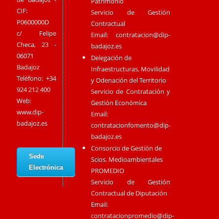
Patrimonio
CIF:
Servicio de Gestión
P0600000D
Contractual
c/ Felipe
Email:
contratacion@dip-
Checa, 23 -
badajoz.es
06071
Delegación de
Badajoz
Infraestructuras, Movilidad
Teléfono: +34
y Odenación del Territorio
924 212 400
Servicio de Contratación y
Web:
Gestión Económica
www.dip-
Email:
badajoz.es
contratacionfomento@dip-
badajoz.es
Consorcio de Gestión de
Sede
Scios. Medioambientales
Electrónica
PROMEDIO
Servicio de Gestión
Contractual de Diputación
Email:
contratacionpromedio@dip-