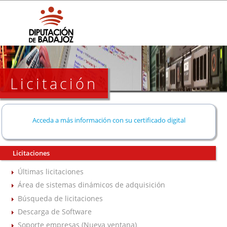
Licitación
Acceda a más información con su certificado digital
Licitaciones
Últimas licitaciones
Área de sistemas dinámicos de adquisición
Búsqueda de licitaciones
Descarga de Software
Soporte empresas (Nueva ventana)