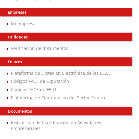
Empresas
Mi empresa
Utilidades
Verificación de documentos
Enlaces
Plataforma de Licitación Electrónica de las EE.LL.
Códigos FACE de Diputación
Códigos FACE de EE.LL
Plataforma de Contratación del Sector Público
Documentos
Instrucción de Coordinación de Actividades
Empresariales