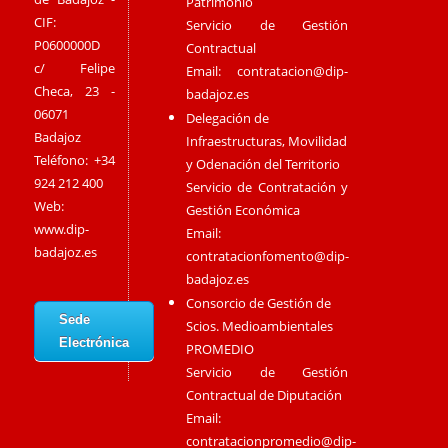
Patrimonio
CIF:
Servicio de Gestión
P0600000D
Contractual
c/ Felipe
Email:
contratacion@dip-
Checa, 23 -
badajoz.es
06071
Delegación de
Badajoz
Infraestructuras, Movilidad
Teléfono: +34
y Odenación del Territorio
924 212 400
Servicio de Contratación y
Web:
Gestión Económica
www.dip-
Email:
badajoz.es
contratacionfomento@dip-
badajoz.es
Consorcio de Gestión de
Sede
Scios. Medioambientales
Electrónica
PROMEDIO
Servicio de Gestión
Contractual de Diputación
Email:
contratacionpromedio@dip-