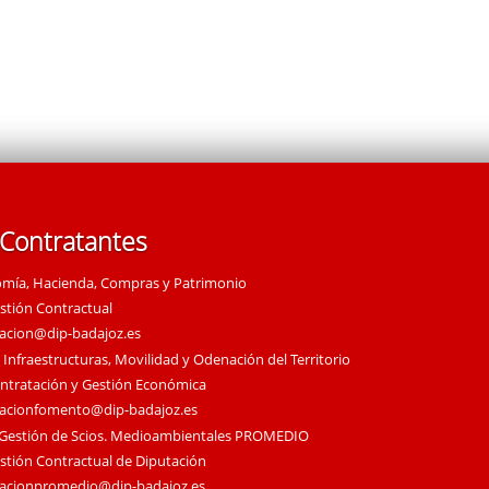
 Contratantes
omía, Hacienda, Compras y Patrimonio
estión Contractual
tacion@dip-badajoz.es
 Infraestructuras, Movilidad y Odenación del Territorio
ontratación y Gestión Económica
tacionfomento@dip-badajoz.es
 Gestión de Scios. Medioambientales PROMEDIO
estión Contractual de Diputación
tacionpromedio@dip-badajoz.es