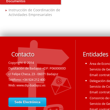
Documentos
Instrucción de Coordinación de
Actividades Empresariales
Contacto
Entidades
Copyright © 2014
Área de Econ
Diputación de Badajoz - CIF: P0600000D
Servicio de G
c/ Felipe Checa, 23 - 06071 Badajoz
Email:
contra
Teléfono: +34 924 212 400
Delegación de
Web:
www.dip-badajoz.es
Servicio de C
Email:
contra
Consorcio de
Sede Electrónica
Servicio de G
Email:
contra