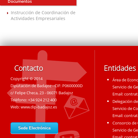
Documentos
Instrucción de Coordinación de
Actividades Empresariales
Contacto
Entidades
Copyright © 2014
Área de Econ
Diputación de Badajoz - CIF: P0600000D
Servicio de G
c/ Felipe Checa, 23 - 06071 Badajoz
Email:
contra
Teléfono: +34 924 212 400
Delegación de
Web:
www.dip-badajoz.es
Servicio de C
Email:
contra
Consorcio de
Sede Electrónica
Servicio de G
Email:
contra