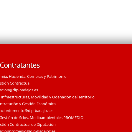
 Contratantes
omía, Hacienda, Compras y Patrimonio
estión Contractual
tacion@dip-badajoz.es
 Infraestructuras, Movilidad y Odenación del Territorio
ontratación y Gestión Económica
tacionfomento@dip-badajoz.es
 Gestión de Scios. Medioambientales PROMEDIO
estión Contractual de Diputación
tacionpromedio@dip-badajoz.es