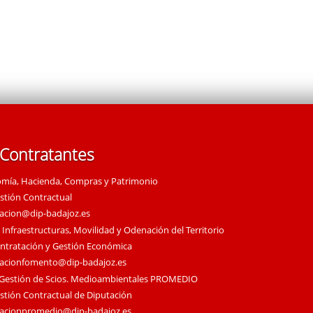
 Contratantes
omía, Hacienda, Compras y Patrimonio
estión Contractual
tacion@dip-badajoz.es
 Infraestructuras, Movilidad y Odenación del Territorio
ontratación y Gestión Económica
tacionfomento@dip-badajoz.es
 Gestión de Scios. Medioambientales PROMEDIO
estión Contractual de Diputación
tacionpromedio@dip-badajoz.es