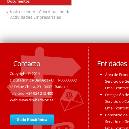
Documentos
Instrucción de Coordinación de
Actividades Empresariales
Contacto
Entidades
Copyright © 2014
Área de Econ
Diputación de Badajoz - CIF: P0600000D
Servicio de G
c/ Felipe Checa, 23 - 06071 Badajoz
Email:
contra
Teléfono: +34 924 212 400
Delegación de
Web:
www.dip-badajoz.es
Servicio de C
Email:
contra
Consorcio de
Sede Electrónica
Servicio de G
Email:
contra