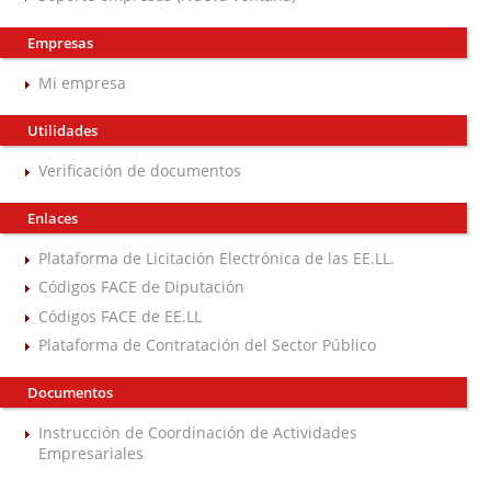
Empresas
Mi empresa
Utilidades
Verificación de documentos
Enlaces
Plataforma de Licitación Electrónica de las EE.LL.
Códigos FACE de Diputación
Códigos FACE de EE.LL
Plataforma de Contratación del Sector Público
Documentos
Instrucción de Coordinación de Actividades
Empresariales