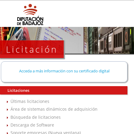
Licitación
Acceda a más información con su certificado digital
Licitaciones
Últimas licitaciones
Área de sistemas dinámicos de adquisición
Búsqueda de licitaciones
Descarga de Software
Soporte empresas (Nueva ventana)