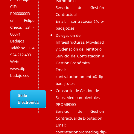
Patrimonio
CIF:
Servicio de Gestión
P0600000D
Contractual
c/ Felipe
Email:
contratacion@dip-
Checa, 23 -
badajoz.es
06071
Delegación de
Badajoz
Infraestructuras, Movilidad
Teléfono: +34
y Odenación del Territorio
924 212 400
Servicio de Contratación y
Web:
Gestión Económica
www.dip-
Email:
badajoz.es
contratacionfomento@dip-
badajoz.es
Consorcio de Gestión de
Sede
Scios. Medioambientales
Electrónica
PROMEDIO
Servicio de Gestión
Contractual de Diputación
Email:
contratacionpromedio@dip-