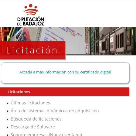
Licitación
Acceda a más información con su certificado digital
Licitaciones
Últimas licitaciones
Área de sistemas dinámicos de adquisición
Búsqueda de licitaciones
Descarga de Software
Soporte empresas (Nueva ventana)