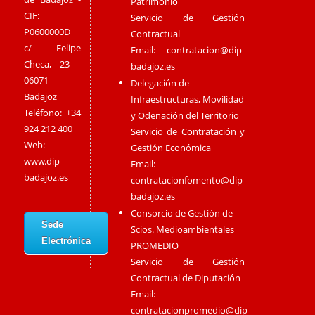
Patrimonio
CIF:
Servicio de Gestión
P0600000D
Contractual
c/ Felipe
Email:
contratacion@dip-
Checa, 23 -
badajoz.es
06071
Delegación de
Badajoz
Infraestructuras, Movilidad
Teléfono: +34
y Odenación del Territorio
924 212 400
Servicio de Contratación y
Web:
Gestión Económica
www.dip-
Email:
badajoz.es
contratacionfomento@dip-
badajoz.es
Consorcio de Gestión de
Sede
Scios. Medioambientales
Electrónica
PROMEDIO
Servicio de Gestión
Contractual de Diputación
Email:
contratacionpromedio@dip-