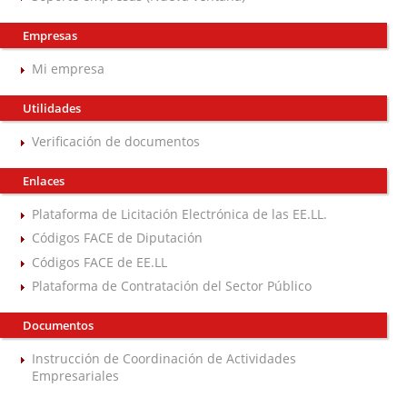
Empresas
Mi empresa
Utilidades
Verificación de documentos
Enlaces
Plataforma de Licitación Electrónica de las EE.LL.
Códigos FACE de Diputación
Códigos FACE de EE.LL
Plataforma de Contratación del Sector Público
Documentos
Instrucción de Coordinación de Actividades
Empresariales