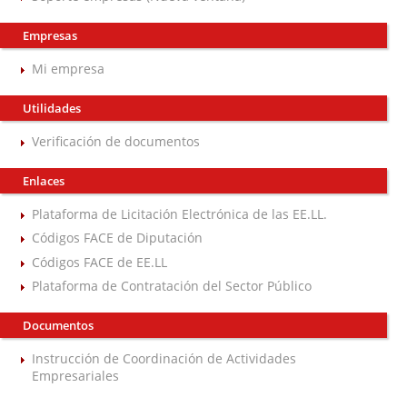
Empresas
Mi empresa
Utilidades
Verificación de documentos
Enlaces
Plataforma de Licitación Electrónica de las EE.LL.
Códigos FACE de Diputación
Códigos FACE de EE.LL
Plataforma de Contratación del Sector Público
Documentos
Instrucción de Coordinación de Actividades
Empresariales