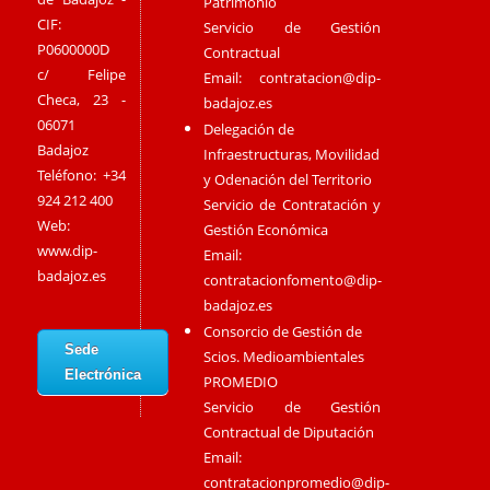
Patrimonio
CIF:
Servicio de Gestión
P0600000D
Contractual
c/ Felipe
Email:
contratacion@dip-
Checa, 23 -
badajoz.es
06071
Delegación de
Badajoz
Infraestructuras, Movilidad
Teléfono: +34
y Odenación del Territorio
924 212 400
Servicio de Contratación y
Web:
Gestión Económica
www.dip-
Email:
badajoz.es
contratacionfomento@dip-
badajoz.es
Consorcio de Gestión de
Sede
Scios. Medioambientales
Electrónica
PROMEDIO
Servicio de Gestión
Contractual de Diputación
Email:
contratacionpromedio@dip-