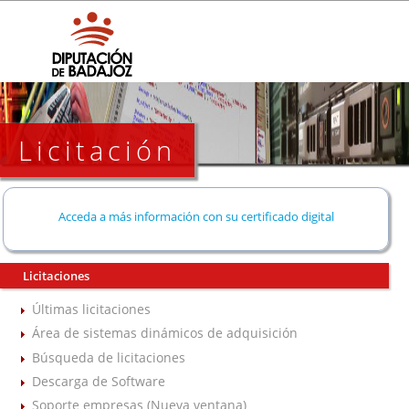
Licitación
Acceda a más información con su certificado digital
Licitaciones
Últimas licitaciones
Área de sistemas dinámicos de adquisición
Búsqueda de licitaciones
Descarga de Software
Soporte empresas (Nueva ventana)